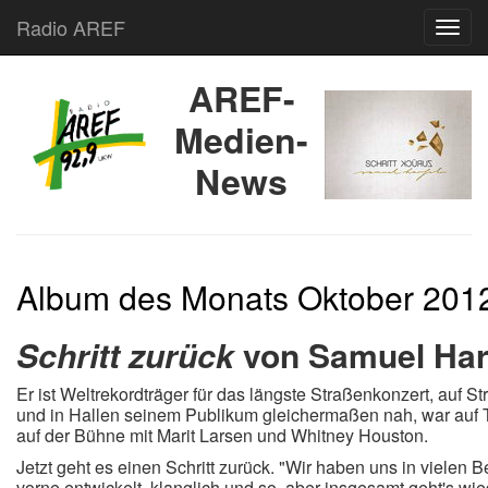
Radio AREF
Toggl
AREF-
Medien-
News
Album des Monats Oktober 201
Schritt zurück
von Samuel Har
Er ist Weltrekordträger für das längste Straßenkonzert, auf S
und in Hallen seinem Publikum gleichermaßen nah, war auf
auf der Bühne mit Marit Larsen und Whitney Houston.
Jetzt geht es einen Schritt zurück. "Wir haben uns in vielen 
vorne entwickelt, klanglich und so, aber insgesamt geht's wie