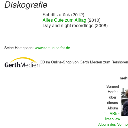
Diskografie
Schritt zurück (2012)
Alles Gute zum Alltag
(2010)
Day and night recordings (2008)
Seine Homepage:
www.samuelharfst.de
CD im Online-Shop von Gerth Medien zum Reinhöre
mehr
Samuel
Harfst
über
dieses
Album
im
AREF-
Interview
Album des Vormo