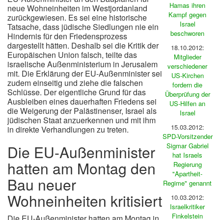
Hamas ihren
neue Wohneinheiten im Westjordanland
Kampf gegen
zurückgewiesen. Es sei eine historische
Israel
Tatsache, dass jüdische Siedlungen nie ein
beschworen
Hindernis für den Friedensprozess
dargestellt hätten. Deshalb sei die Kritik der
18.10.2012:
Europäischen Union falsch, teilte das
Mitglieder
israelische Außenministerium in Jerusalem
verschiedener
mit. Die Erklärung der EU-Außenminister sei
US-Kirchen
zudem einseitig und ziehe die falschen
fordern die
Schlüsse. Der eigentliche Grund für das
Überprüfung der
Ausbleiben eines dauerhaften Friedens sei
US-Hilfen an
die Weigerung der Palästinenser, Israel als
Israel
jüdischen Staat anzuerkennen und mit ihm
15.03.2012:
in direkte Verhandlungen zu treten.
SPD-Vorsitzender
Sigmar Gabriel
Die EU-Außenminister
hat Israels
hatten am Montag den
Regierung
"Apartheit-
Bau neuer
Regime" genannt
Wohneinheiten kritisiert
10.03.2012:
Israelkritiker
Finkelstein
Die EU-Außenminister hatten am Montag in