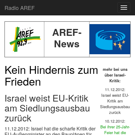
Radio AREF
Toggl
AREF-
News
Kein Hindernis zum
mehr bei uns
über Israel-
Frieden
Kritik:
11.12.2012:
Israel weist EU-Kritik
Israel weist EU-
Kritik am
am Siedlungsausbau
Siedlungsausbau
zurück
zurück
10.12.2012:
Bei ihrer 25-Jahr-
11.12.2012: Israel hat die scharfe Kritik der
Feier hat die
EU-Außenminister an den Bauplänen für