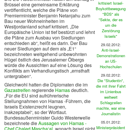
kritisiert Israel-
Brüssel eine gemeinsame Erklärung
Boykottbewegung
veröffentlicht, welche die Pläne von
"BDS" als
Premierminister Benjamin Netanjahu zum
"Sekte, der es
Bau neuer Wohneinheiten im
um die
Westjordanland scharf kritisiert. „Die
Zerstörung
Europäische Union ist tief bestürzt und lehnt
Israels"
die Pläne zum Ausbau von Siedlungen
entschieden ab“, heißt es darin. Der Bau
29.02.2012:
neuer Siedlungen auf dem als „E1“
Anti-Israel-
bezeichneten weitgehend unbewohnten
Demonstrationen
Hügel östlich des Jerusalemer Ölbergs
an US-
würde die Aussichten auf eine Lösung des
Hochschulen
Konflikts am Verhandlungstisch „ernsthaft
29.02.2012:
untergraben“.
Die "Studentin",
Gleichwohl hatten die Diplomaten die im
die mit ihrer Fahrt
Gazastreifen
regierende
Hamas
deutlich.
im Linienbus
„Für die EU sind aufrührerische
weltweit
Stellungnahmen von Hamas -Führern, die
Schlagzeilen
Israels Existenzrecht leugnen,
machte, war eine
inakzeptabel“, so der Wortlaut.
Journalistin
Bundesaußenminister Guido Westerwelle
05.01.2012:
bezeichnete die
Aussagen von Hamas -
Ministerpräsident
Chef Chaled Mascha‘al
, wonach Israel nicht