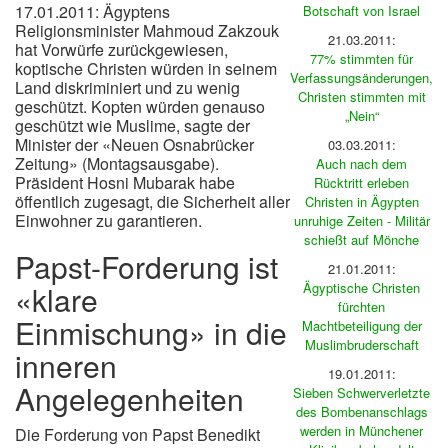
17.01.2011: Ägyptens
Botschaft von Israel
Religionsminister Mahmoud Zakzouk
21.03.2011:
hat Vorwürfe zurückgewiesen,
77% stimmten für
koptische Christen würden in seinem
Verfassungsänderungen,
Land diskriminiert und zu wenig
Christen stimmten mit
geschützt. Kopten würden genauso
„Nein“
geschützt wie Muslime, sagte der
Minister der «Neuen Osnabrücker
03.03.2011:
Zeitung» (Montagsausgabe).
Auch nach dem
Präsident Hosni Mubarak habe
Rücktritt erleben
öffentlich zugesagt, die Sicherheit aller
Christen in Ägypten
Einwohner zu garantieren.
unruhige Zeiten - Militär
schießt auf Mönche
Papst-Forderung ist
21.01.2011:
«klare
Ägyptische Christen
fürchten
Einmischung» in die
Machtbeteiligung der
Muslimbruderschaft
inneren
19.01.2011:
Angelegenheiten
Sieben Schwerverletzte
des Bombenanschlags
werden in Münchener
Die Forderung von Papst Benedikt