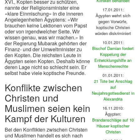
Kliniken behandelt
XVI., Kopten besser zu schützen,
nannte der Religionsminister eine
17.01.2011:
«klare Einmischung» in die inneren
Ägypten wehrt sich
Angelegenheiten Ägyptens: «Wir
gegen Vorwürfe,
brauchen keine Lektionen vom Papst
koptische Christen
oder von irgendwelcher Seite. Wir
würden diskriminiert
wissen genau, was wir machen.» In
10.01.2011:
der Regierung Mubarak gehörten der
Bischof Damian fordert
Finanz- und der Umweltminister zu
Koppelung der
den Kopten. Die reichsten Leute in
Entwicklungshilfe an
Ägypten seien Kopten. Deshalb könne
Menschenrechte
deren Lage nicht so schlecht sein. Er
selbst habe viele koptische Freunde.
01.01.2011:
21 Tote bei Anschlag
Konflikte zwischen
auf
Neujahrsgottesdienst in
Christen und
Alexandria
Muslimen seien kein
16.11.2010:
Ägypten:
Kampf der Kulturen
Brandanschläge auf 10
Häuser koptischer
Bei den Konflikten zwischen Christen
Christen
und Muslimen handelt es sich nach