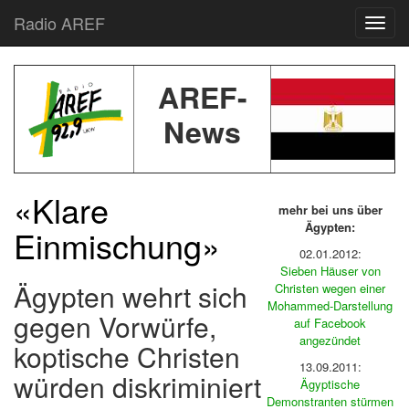
Radio AREF
Toggl
AREF-
News
«Klare
mehr bei uns über
Ägypten:
Einmischung»
02.01.2012:
Sieben Häuser von
Ägypten wehrt sich
Christen
wegen einer
Mohammed-Darstellung
gegen Vorwürfe,
auf Facebook
angezündet
koptische Christen
13.09.2011:
würden diskriminiert
Ägyptische
Demonstranten stürmen