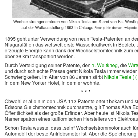
Wechselstromgeneratoren von Nikola Tesla am Stand von Fa. Westi
auf der Weltausstellung 1893 in Chicago
Foto: public domain, wikipedia
1895 geht unter Verwendung von neun Tesla-Patenten an de
Niagarafällen das weltweit erste Wasserkraftwerk in Betrieb, 
erzeugte Energie kann dank der Wechselstromtechnik zum e
über 36 km transportiert werden.
Durch Verteidigung seiner Patente, den
1. Weltkrieg
, die
Wirt
und durch schlechte Presse gerät Nikola Tesla immer wieder i
Schwierigkeiten. Im Alter von 86 Jahren stirbt
Nikola Tesla ( (
in dem New Yorker Hotel, in dem er wohnte.
* * *
Obwohl er allein in den USA 112 Patente erteilt bekam und 
Edisons Gleichstromtechnik durchsetzte, gilt Thomas Alva Ed
Öffentlichkeit als der große Erfinder.
Aber heute ist Nikola Te
Namenspatron eines kalifornischen Herstellers von Elektroau
Schon Tesla wusste, dass „sein“ Wechselstrommotor auch fü
Automobil der beste Antriebsmotor ist. Aber die Speicherung