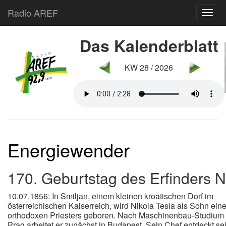
Radio AREF
Toggl
Das Kalenderblatt
KW 28 / 2026
Energiewender
170. Geburtstag des Erfinders N
10.07.1856: In Smiljan, einem kleinen kroatischen Dorf im
österreichischen Kaiserreich, wird Nikola Tesla als Sohn eine
orthodoxen Priesters geboren. Nach Maschinenbau-Studium 
Prag arbeitet er zunächst in Budapest. Sein Chef entdeckt se