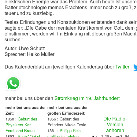
elektrischen Energie war das Problem. Auch heute ist unsere
Batterietechnologie meines Erachtens immer noch zu groß, z
teuer und zu kurzlebig.
Teslas Erfindungen und Konstruktionen entstanden dank sein
sagte er: „Die Gabe der mentalen Kraft kommt von Gott, dem 
einstimmen, werden wir im Einklang mit dieser großen Macht s
suchen.“
Autor: Uwe Schütz
Sprecher: Heiko Müller
Das Kalenderblatt am jeweiligen Kalendertag über
Twitter
mehr bei uns über den
Stromkrieg im 19. Jahrhundert
mehr bei uns aus der
mehr bei uns aus der
Zeit:
großen Erfinderzeit:
Die Radio-
1850 :
Geburt des
1856 : Geburt des
Version
Physikers Karl
Erfinders Nikola Tesla
anhören
Ferdinand Braun
1861 :
Philipp Reis
1852 :
Buch "Onkel
stellt sein Telefon
2:26 s, mp3, 64