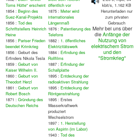
Toms Hütte" erscheint
öffentlich vor
kbit/s, 1.162 KB
1854 :
Beginn des
1875 :
Meter wird
Herunterladen nur
Suez-Kanal-Projekts
internationales
zum privaten
1856 :
Tod des
Längenmaß
Gebrauch
Mehr bei uns über
Schriftstellers Heinrich
1876 :
Patentierung des
die
Anfänge der
Heine
Telefons
Nutzung von
1856 :
Pariser Frieden
1882 :
1. öffentliches
elektrischem Strom
beendet Krimkrieg
Elektrizitätswerk
und den
1856 : Geburt des
1884 :
Erfindung des
"Stromkrieg"
Erfinders Nikola Tesla
Rollfilms
1859 :
Geburt von
1887 :
Erfindung der
Kaiser Wilhelm II.
Schallplatte
1860 :
Geburt von
1895 :
Entdeckung der
Theodort Herzl
radioaktiven Strahlung
1861 :
Geburt von
1895 :
Entdeckung der
Robert Bosch
Röntgenstrahlung
1871 :
Gründung des
1895 : Erstes
Deutschen Reichs
Wasserkraftwerk
produziert
Wechselstrom
1897 :
1. Herstellung
von Aspirin (im Labor)
1943 :
Tod
des