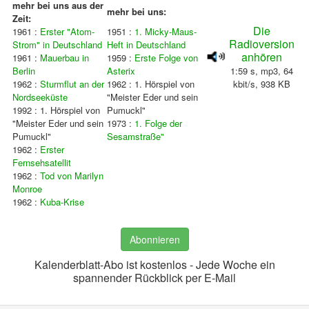
mehr bei uns aus der
mehr bei uns:
Zeit:
Die
1961 :
Erster "Atom-
1951 :
1. Micky-Maus-
Radioversion
Strom" in Deutschland
Heft in Deutschland
anhören
1961 :
Mauerbau in
1959 :
Erste Folge von
Berlin
Asterix
1:59 s, mp3, 64
1962 :
Sturmflut an der
1962 :
1. Hörspiel von
kbit/s, 938 KB
Nordseeküste
"Meister Eder und sein
1992 : 1. Hörspiel von
Pumuckl"
"Meister Eder und sein
1973 :
1. Folge der
Pumuckl"
Sesamstraße"
1962 :
Erster
Fernsehsatellit
1962 :
Tod von Marilyn
Monroe
1962 :
Kuba-Krise
Abonnieren
Kalenderblatt-Abo ist kostenlos - Jede Woche ein
spannender Rückblick per E-Mail