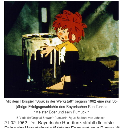
Mit dem Hörspiel "Spuk in der Werkstatt" begann 1962 eine nun 50-
jährige Erfolgsgeschichte des Bayerischen Rundfunks:
"Meister Eder und sein Pumuckl"
BR/Infafilm/Original-Entwurf "Pumuckl"- Figur: Barbara von Johnson.
21.02.1962: Der Bayerische Rundfunk strahlt die erste
Folge der Hörspielserie "Meister Eder und sein Pumuckl"