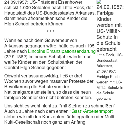
24.09.1957: US-Präsident Eisenhower
schickt 1.000 Soldaten nach Little Rock, der
Hauptstadt des US-Bundesstaates Arkansas,
damit neun afroamerikanische Kinder die
High School betreten können.
* * *
Wenn es nach dem Gouverneur von
Arkansas gegangen wäre, hätte es auch 105
Jahre nach
Lincolns Emanzipationserklärung
Little Rock, US-
(22.9.1862) im neuen Schuljahr wieder nur
Bundesstaat
weiße Kinder an den Schulbänken der
Arkansas,
Central High School gegeben:
24.09.1957:
Obwohl verfassungswidrig, ließ er drei
Farbige Kinder
Wochen zuvor wegen massiver Proteste der
werden mit US-
Bevölkerung die Schule von der
Militär-Schutz in
Nationalgarde umstellen, so dass die neun
die Schule
farbigen Schüler sie nicht betreten konnten.
gebracht
Uns steht es wohl nicht zu, "mit Steinen zu schmeißen":
Auch 50 Jahre nach dem ersten
"Gast"-Arbeiterimport
stehen wir mit den Konzepten für Integration oder Multi-
Kulti-Gesellschaft noch ganz am Anfang.