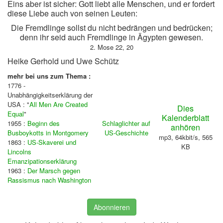
Eins aber ist sicher: Gott liebt alle Menschen, und er fordert
diese Liebe auch von seinen Leuten:
Die Fremdlinge sollst du nicht bedrängen und bedrücken;
denn ihr seid auch Fremdlinge in Ägypten gewesen.
2. Mose 22, 20
Heike Gerhold und Uwe Schütz
mehr bei uns zum Thema :
1776 -
Unabhängigkeitserklärung der
USA : "
All Men Are Created
Dies
Equal
"
Kalenderblatt
1955 :
Beginn des
Schlaglichter auf
anhören
Busboykotts in Montgomery
US-Geschichte
mp3, 64kbit/s, 565
1863 :
US-Skaverei und
KB
Lincolns
Emanzipationserklärung
1963 :
Der Marsch gegen
Rassismus nach Washington
Abonnieren