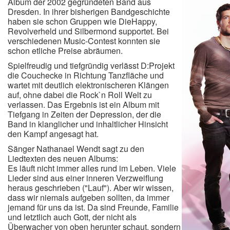
Album der 2002 gegründeten Band aus
Dresden. In ihrer bisherigen Bandgeschichte
haben sie schon Gruppen wie DieHappy,
Revolverheld und Silbermond supportet. Bei
verschiedenen Music-Contest konnten sie
schon etliche Preise abräumen.
Spielfreudig und tiefgründig verlässt D:Projekt
die Couchecke in Richtung Tanzfläche und
wartet mit deutlich elektronischeren Klängen
auf, ohne dabei die Rock`n Roll Welt zu
verlassen. Das Ergebnis ist ein Album mit
Tiefgang in Zeiten der Depression, der die
Band in klanglicher und inhaltlicher Hinsicht
den Kampf angesagt hat.
Sänger Nathanael Wendt sagt zu den
Liedtexten des neuen Albums:
Es läuft nicht immer alles rund im Leben. Viele
Lieder sind aus einer inneren Verzweiflung
heraus geschrieben ("Lauf"). Aber wir wissen,
dass wir niemals aufgeben sollten, da immer
jemand für uns da ist. Da sind Freunde, Familie
und letztlich auch Gott, der nicht als
Überwacher von oben herunter schaut, sondern