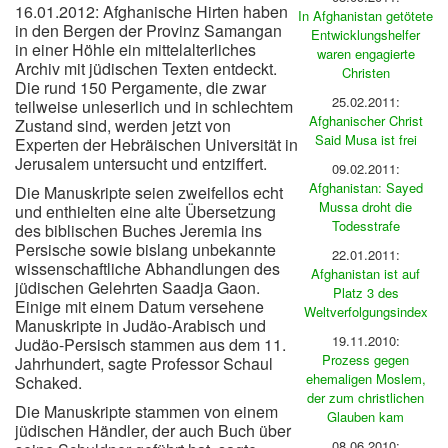
16.01.2012: Afghanische Hirten haben
In Afghanistan getötete
in den Bergen der Provinz Samangan
Entwicklungshelfer
in einer Höhle ein mittelalterliches
waren engagierte
Archiv mit jüdischen Texten entdeckt.
Christen
Die rund 150 Pergamente, die zwar
25.02.2011:
teilweise unleserlich und in schlechtem
Afghanischer Christ
Zustand sind, werden jetzt von
Said Musa ist frei
Experten der Hebräischen Universität in
Jerusalem untersucht und entziffert.
09.02.2011:
Afghanistan: Sayed
Die Manuskripte seien zweifellos echt
Mussa droht die
und enthielten eine alte Übersetzung
Todesstrafe
des biblischen Buches Jeremia ins
Persische sowie bislang unbekannte
22.01.2011:
wissenschaftliche Abhandlungen des
Afghanistan ist auf
jüdischen Gelehrten Saadja Gaon.
Platz 3 des
Einige mit einem Datum versehene
Weltverfolgungsindex
Manuskripte in Judäo-Arabisch und
19.11.2010:
Judäo-Persisch stammen aus dem 11.
Prozess gegen
Jahrhundert, sagte Professor Schaul
ehemaligen Moslem,
Schaked.
der zum christlichen
Die Manuskripte stammen von einem
Glauben kam
jüdischen Händler, der auch Buch über
08.06.2010: