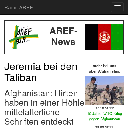
Radio AREF
Toggl
AREF-
News
Jeremia bei den
mehr bei uns
über Afghanistan:
Taliban
Afghanistan: Hirten
haben in einer Höhle
07.10.2011:
mittelalterliche
10 Jahre NATO-Krieg
Schriften entdeckt
gegen Afghanistan
08.09.2011: