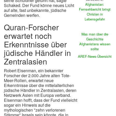
seine Schuldner geführt hat, sagte
Afghanistan:
Schaked. Der Fund könne neues Licht
Fernsehbericht bringt
auf alte, fast unbekannte, jüdische
Christen in
Gemeinden werfen.
Lebensgefahr
Quran-Forscher
erwartet noch
Was man über die
Geschichte
Erkenntnisse über
Afghanistans wissen
sollte
jüdische Händler in
AREF-News-Übersicht
Zentralasien
Robert Eisenman, ein bekannter
Forscher der 2.000 Jahre alten Tote-
Meer-Rollen, erwartet neue
Erkenntnisse über die mittelalterlichen
jüdische Händler in Zentralasien, deren
Netzwerk Asien mit Europa verband.
Eisenman hofft, dass der Fund vielleicht
sogar ein Hinweis auf die
mythologischen "zehn verlorenen
Stämme" Israels sein könnte, die in