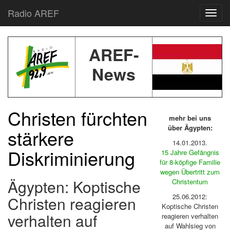
Radio AREF
Toggl
AREF-
News
Christen fürchten
mehr bei uns
über Ägypten:
stärkere
14.01.2013.
Diskriminierung
15 Jahre Gefängnis
für 8-köpfige Familie
wegen Übertritt zum
Ägypten: Koptische
Christentum
25.06.2012:
Christen reagieren
Koptische Christen
verhalten auf
reagieren verhalten
auf Wahlsieg von