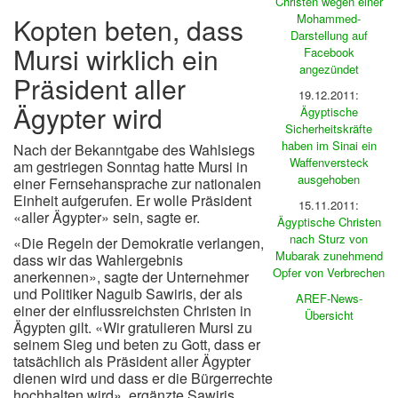
Christen
wegen einer
Mohammed-
Kopten beten, dass
Darstellung auf
Mursi wirklich ein
Facebook
angezündet
Präsident aller
19.12.2011:
Ägypter wird
Ägyptische
Sicherheitskräfte
haben im Sinai ein
Nach der Bekanntgabe des Wahlsiegs
Waffenversteck
am gestriegen Sonntag hatte Mursi in
ausgehoben
einer Fernsehansprache zur nationalen
Einheit aufgerufen. Er wolle Präsident
15.11.2011:
«aller Ägypter» sein, sagte er.
Ägyptische Christen
nach Sturz von
«Die Regeln der Demokratie verlangen,
Mubarak zunehmend
dass wir das Wahlergebnis
Opfer von Verbrechen
anerkennen», sagte der Unternehmer
und Politiker Naguib Sawiris, der als
AREF-News-
einer der einflussreichsten Christen in
Übersicht
Ägypten gilt. «Wir gratulieren Mursi zu
seinem Sieg und beten zu Gott, dass er
tatsächlich als Präsident aller Ägypter
dienen wird und dass er die Bürgerrechte
hochhalten wird», ergänzte Sawiris.