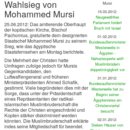
Wahlsieg von
Mursi
Mohammed Mursi
15.03.2012:
Neugewähltes
Parlament fordert
25.06.2012: Das amtierende Oberhaupt
Bruch mit Israel
der koptischen Kirche, Bischof
Pachomius, gratulierte dem designierten
01.02.2012:
Staatschef Mohammed Mursi zu seinem
Bundesaußenminister
Sieg, wie das ägyptische
Westerwelle in
Staatsfernsehen am Montag berichtete.
Ägypten -
Nahostexperte wirft
Die Mehrheit der Christen hatte
Muslimbrüdern
Umfragen zufolge jedoch für Mursis
doppelzüngigkeit vor
Gegenkandidaten, den
Luftwaffengeneral und früheren
31.01.2012:
Ministerpräsidenten Ahmed Schafik,
Bundesaußenminister
gestimmt. Viele begründeten dies mit der
Westerwelle hat zu
Sorge, dass unter der Präsidentschaft
Beginn seiner
eines Repräsentanten der radikal-
Ägyptenreise ein
islamischen Muslimbruderschaft die
Christenviertel
Rechte der Christen eingeschränkt und
besucht
Kopten stärker diskriminiert werden
02.01.2012:
könnten. Die Muslimbruderschaft erklärte
Sieben Häuser von
indes seine Mitgliedschaft für beendet.