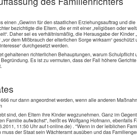
Auffassung des Familienrichters
us einen „Gewinn für den staatlichen Erziehungsauftrag und die
er bezichtigte die Eltern, die er mit einer „religiösen oder we
keit“. Daher sei es verhältnismäßig, die Herausgabe der Kinder 
 „vor dem Mißbrauch der elterlichen Sorge wirksam“ geschützt u
nteresse“ durchgesetzt werden.
t gehaltenen richterlichen Behauptungen, warum Schulpflicht 
e Begründung. Es ist zu vermuten, dass der Fall höhere Gerichte
.
tes
1666 nur dann angeordnet werden, wenn alle anderen Maßnahm
n
estrebt sind, den Eltern ihre Kinder wegzunehmen. Ganz im Gegente
kten Familie aufwächst", heißt es Wolfgang Hofmann, ebenfalls Fa
6.2011, 11:50 Uhr auf t-online.de) . "Wenn in der leiblichen Fam
n muss der Staat sein Wächteramt ausüben und das Familiengeri