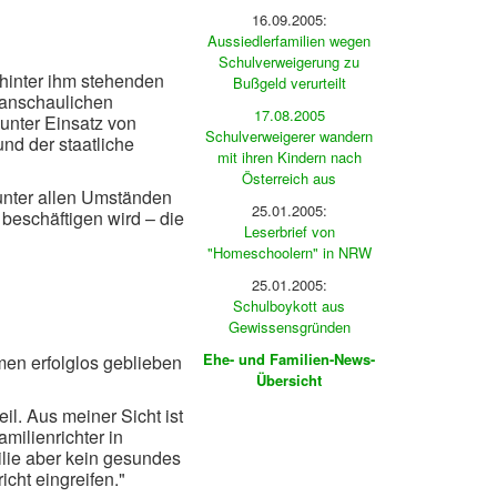
16.09.2005:
Aussiedlerfamilien wegen
Schulverweigerung zu
 hinter ihm stehenden
Bußgeld verurteilt
ltanschaulichen
17.08.2005
„unter Einsatz von
Schulverweigerer wandern
nd der staatliche
mit ihren Kindern nach
Österreich aus
unter allen Umständen
25.01.2005:
 beschäftigen wird – die
Leserbrief von
"Homeschoolern" in NRW
25.01.2005:
Schulboykott aus
Gewissensgründen
Ehe- und Familien-News-
en erfolglos geblieben
Übersicht
il. Aus meiner Sicht ist
milienrichter in
ilie aber kein gesundes
cht eingreifen."