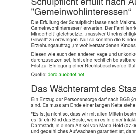
Schulpflicht erfüllt nach 
"Gemeinwohlinteressen“
Die Erfüllung der Schulpflicht lasse nach Malkm
Gemeinwohlinteressen“ erwarten. Der Familienricht
Minderheit“ gleichsetzte, „massiver Uneinsichtig
Gewalt“ zu erzwingen. Nur so könnten die Kinder
Erziehungsauftrag „im wohlverstandenen Kindesi
Diesen wie auch den anderen vage und unkonkre
durchzusetzen sei, fehlt eine rechtlich belastbar
Frist zur Einlegung einer Rechtsbeschwerde läuft
Quelle:
derblauebrief.net
Das Wächteramt des Staa
Ein Entzug der Personensorge darf nach BGB §
sind. Es muss am Ende einer langen Kette stehe
"Es ist ja nicht so, dass wir mit allen Mitteln b
es für ein Kind das Beste, wenn es in einer inta
Darmstadt, in einem Artikel von Maria Held (07.0
und gedeihliches Aufwachsen garantiert ist, dan