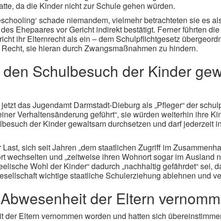
tte, da die Kinder nicht zur Schule gehen würden.
omeschooling‘ schade niemandem, vielmehr betrachteten sie es al
es Ehepaares vor Gericht indirekt bestätigt. Ferner führten di
icht ihr Elternrecht als ein – dem Schulpflichtgesetz übergeord
s Recht, sie hieran durch Zwangsmaßnahmen zu hindern.
den Schulbesuch der Kinder ge
etzt das Jugendamt Darmstadt-Dieburg als „Pfleger“ der schulpf
einer Verhaltensänderung geführt“, sie würden weiterhin ihre K
besuch der Kinder gewaltsam durchsetzen und darf jederzeit 
 Last, sich seit Jahren „dem staatlichen Zugriff im Zusammenha
rt wechselten und „zeitweise ihren Wohnort sogar im Ausland 
lische Wohl der Kinder“ dadurch „nachhaltig gefährdet“ sei, daß
Gesellschaft wichtige staatliche Schulerziehung ablehnen und v
n Abwesenheit der Eltern vernom
it der Eltern vernommen worden und hatten sich übereinstimme