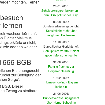
 werden möchten. Ferner
28.01.2010:
Schulverweigerer bekamen in
lbesuch
den USA politisches Asyl
06.08.2009:
 lernen
Bundesverfassungsgericht:
Schulpflicht steht über
ineinwachsen können“.
religiösen Bedenken
on Richter Malkmus
gs erklärte er nicht,
11.10.2006:
 würde oder ab welcher
Europäischer Gerichtshof:
Schulpflicht verstößt nicht
gegen Menschenrechte
 §1666 BGB
31.08.2006:
Familie flüchtet vor
erlichen Erziehungsrecht
Sorgerechtsentzug
 Kinder zur Befolgung der
19.02.2006:
ichen Sorge“.
Homeschooling - Bayern
66 BGB. Dieser
lenkt ein
den Zwang zu strafbaren
21.06.2006:
Bundesverfassungsgericht
über Home-Schooling