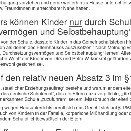
Schulgang vorziehen und gerne weiterhin zu Hause unterrichtet
zw. Freundinnen in erreichbarer Nähe hätten.
rs können Kinder
nur
durch Schu
svermögen und Selbstbehauptung“
 von der Schule, dass„die Kinder in das Gemeinschaftsleben h
ssen als denen des Elternhauses auszusetzen.“ Nach Meinung v
 Durchsetzungsvermögen und Selbstbehauptung“ lernen. Allerdin
ische Wohl“ der Kinder von Dirk und Petra W. konkret gefährden
eswohl gesichert sei.
uf den relativ neuen Absatz 3 im
n „staatlicher Erziehungsauftrag“ bestehe und warum er dem elt
„das deutsche Schulrecht“, das die Eltern dazu verpflichte, „die
anerkannten Schule „zuzuführen“, sei ein „Missbrauch der elterl
g wegen Hausunterrichts beruft sich das Gericht sich auf § 16
uch von Kindern in der Familie, körperliche Mißhandlung oder 
ndem Schulpflichtbewußtsein der Eltern.