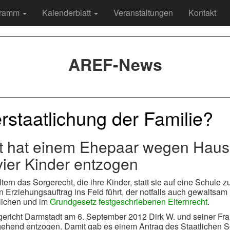
gramm
Kalenderblatt
Veranstaltungen
Kontakt
AREF-News
rstaatlichung der Familie?
t hat einem Ehepaar wegen Hausu
vier Kinder entzogen
ltern das Sorgerecht, die ihre Kinder, statt sie auf eine Schule
en Erziehungsauftrag ins Feld führt, der notfalls auch gewalts
rlichen und im
Grundgesetz festgeschriebenen Elternrecht
.
gericht Darmstadt am 6. September 2012 Dirk W. und seiner Frau
itgehend entzogen. Damit gab es einem Antrag des Staatlichen S