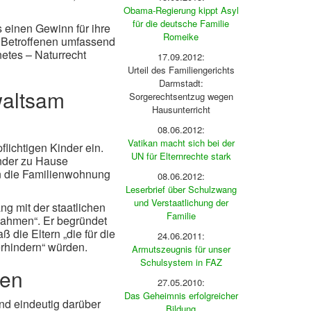
Obama-Regierung kippt Asyl
für die deutsche Familie
s einen Gewinn für ihre
Romeike
e Betroffenen umfassend
netes – Naturrecht
17.09.2012:
Urteil des Familiengerichts
Darmstadt:
waltsam
Sorgerechtsentzug wegen
Hausunterricht
08.06.2012:
Vatikan macht sich bei der
lichtigen Kinder ein.
UN für Elternrechte stark
inder zu Hause
in die Familienwohnung
08.06.2012:
Leserbrief über Schulzwang
und Verstaatlichung der
ng mit der staatlichen
Familie
nahmen“. Er begründet
 die Eltern „die für die
24.06.2011:
erhindern“ würden.
Armutszeugnis für unser
Schulsystem in FAZ
men
27.05.2010:
Das Geheimnis erfolgreicher
nd eindeutig darüber
Bildung