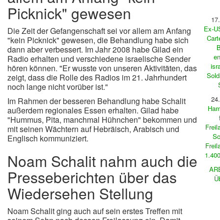
Picknick" gewesen
17
Ex-US
Die Zeit der Gefangenschaft sei vor allem am Anfang
Cart
"kein Picknick" gewesen, die Behandlung habe sich
B
dann aber verbessert. Im Jahr 2008 habe Gilad ein
en
Radio erhalten und verschiedene israelische Sender
isr
hören können. "Er wusste von unseren Aktivitäten, das
Sold
zeigt, dass die Rolle des Radios im 21. Jahrhundert
noch lange nicht vorüber ist."
24
Im Rahmen der besseren Behandlung habe Schalit
Hama
außerdem regionales Essen erhalten. Gilad habe
"Hummus, Pita, manchmal Hühnchen" bekommen und
Frei
mit seinen Wächtern auf Hebräisch, Arabisch und
Sc
Englisch kommuniziert.
Frei
Noam Schalit nahm auch die
1.400
AR
Presseberichten über das
Ü
Wiedersehen Stellung
Noam Schalit ging auch auf sein erstes Treffen mit