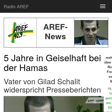
Radio AREF
Toggl
AREF-
News
5 Jahre in Geiselhaft bei
meh
über 
der Hamas
Ri
Fre
vo
Vater von Gilad Schalit
S
widerspricht Presseberichten
19
Is
gest
wie 
55