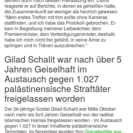
seinem Sohn nach dessen Freilassung ein. Damit
reagierte er auf Berichte, in denen es geheißen hatte,
die Zusammenkunft sei weniger als herzlich gewesen.
"Mein erstes Treffen mit ihm sollte ohne Kameras
stattfinden, und ich habe das Protokoll gebrochen. Er
kam in Begleitung mehrerer Leibwächter, dem
Premierminister, dem Verteidigungsminister, deshalb
habe ich mich nicht frei gefühlt, in seine Arme zu
springen und in Tränen auszubrechen."
Gilad Schalit war nach über 5
Jahren Geiselhaft im
Austausch gegen 1.027
palästinensische Straftäter
freigelassen worden
Der 26-jährige Soldat Gilad Schalit war Mitte Oktober
nach mehr als fünf Jahren Geiselhaft von der radikal
islamischen Hamas freigelassen worden - im Austausch
gegen 1.027 in Israel inhaftierte palästinensische
Terroristen. Im November wurden ihm
Granatsplitter aus