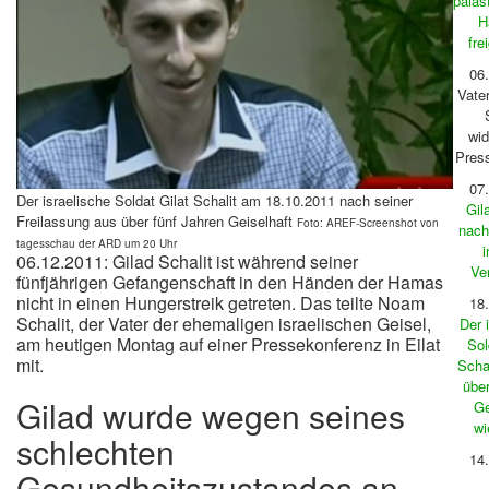
paläs
H
fre
06
Vate
wid
Press
07
Der israelische Soldat Gilat Schalit am 18.10.2011 nach seiner
Gil
Freilassung aus über fünf Jahren Geiselhaft
Foto: AREF-Screenshot von
nach
tagesschau der ARD um 20 Uhr
i
06.12.2011: Gilad Schalit ist während seiner
Ve
fünfjährigen Gefangenschaft in den Händen der Hamas
nicht in einen Hungerstreik getreten. Das teilte Noam
18
Schalit, der Vater der ehemaligen israelischen Geisel,
Der 
am heutigen Montag auf einer Pressekonferenz in Eilat
Sol
mit.
Schal
übe
Gilad wurde wegen seines
Ge
wi
schlechten
14
Gesundheitszustandes an