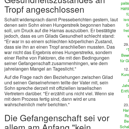
palä
Tropf angeschlossen
Häftl
f
Schalit widersprach damit Presseberichten gestern, laut
isr
denen sein Sohn einen Hungerstreik begonnen haben
S
soll, um Druck auf die Hamas auszuüben. Er bestätigte
fre
jedoch, dass es um Gilads Gesundheit schlecht stand:
"Er war in so einem schlechten körperlichen Zustand,
29
dass sie ihn an einen Tropf anschließen mussten. Das
"
war nicht das Ergebnis eines Hungerstreiks, sondern
Bewu
einer Reihe von Faktoren, die mit den Bedingungen
für G
seiner Gefangenschaft zusammenhingen, wie dem
jahrelangen Mangel an Tageslicht."
12
Kun
Auf die Frage nach den Beziehungen zwischen Gilad
und seinen Geiselnehmern teilte der Vater mit, sein
Jah
Sohn spreche derzeit mit offiziellen israelischen
Entf
Vertretern darüber. "Er erzählt uns nicht viel. Wenn sie
mit dem Prozess fertig sind, dann wird er uns
wahrscheinlich mehr berichten."
23
Ham
Die Gefangenschaft sei vor
Ro
Be
allem am Anfang "kein
Schal