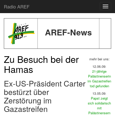
Radio AREF
Toggl
AREF-News
Zu Besuch bei der
mehr bei uns:
Hamas
12.06.09:
21-jährige
Palästinenserin
Ex-US-Präsident Carter
im Gazastreifen
tod gefunden
bestürzt über
13.05.09:
Zerstörung im
Papst zeigt
sich solidarisch
Gazastreifen
mit
Palästinensern