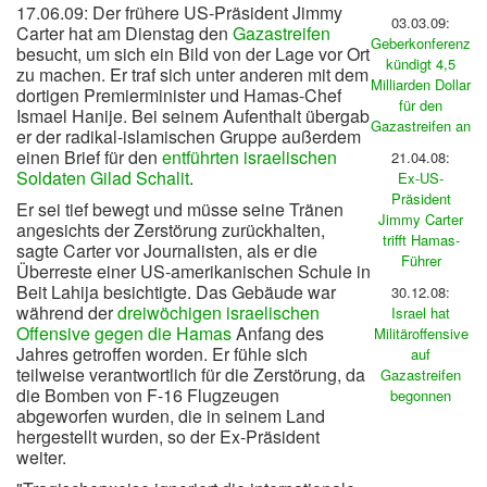
17.06.09: Der frühere US-Präsident Jimmy
03.03.09:
Carter hat am Dienstag den
Gazastreifen
Geberkonferenz
besucht, um sich ein Bild von der Lage vor Ort
kündigt 4,5
zu machen. Er traf sich unter anderen mit dem
Milliarden Dollar
dortigen Premierminister und Hamas-Chef
für den
Ismael Hanije. Bei seinem Aufenthalt übergab
Gazastreifen an
er der radikal-islamischen Gruppe außerdem
einen Brief für den
entführten israelischen
21.04.08:
Soldaten Gilad Schalit
.
Ex-US-
Präsident
Er sei tief bewegt und müsse seine Tränen
Jimmy Carter
angesichts der Zerstörung zurückhalten,
trifft Hamas-
sagte Carter vor Journalisten, als er die
Führer
Überreste einer US-amerikanischen Schule in
Beit Lahija besichtigte. Das Gebäude war
30.12.08:
während der
dreiwöchigen israelischen
Israel hat
Offensive gegen die Hamas
Anfang des
Militäroffensive
Jahres getroffen worden. Er fühle sich
auf
teilweise verantwortlich für die Zerstörung, da
Gazastreifen
die Bomben von F-16 Flugzeugen
begonnen
abgeworfen wurden, die in seinem Land
hergestellt wurden, so der Ex-Präsident
weiter.