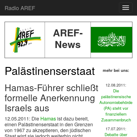
Radio AREF
Toggl
AREF-
News
Palästinenserstaat
mehr bei uns:
Hamas-Führer schließt
12.08.2011:
Die
formelle Anerkennung
palästinensische
Autonomiebehörde
Israels aus
(PA) steht vor
finanziellem
12.05.2011: Die
Hamas
ist dazu bereit,
Zusammenbruch
einen Palästinenserstaat in den Grenzen
17.07.2011:
von 1967 zu akzeptieren, den jüdischen
Debatte über
Staat wird sie jedoch weiterhin nicht