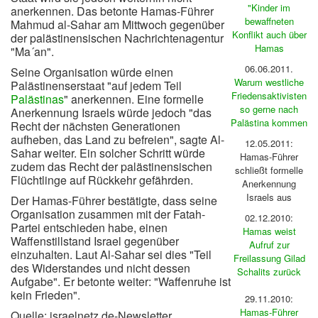
"Kinder im
anerkennen. Das betonte Hamas-Führer
bewaffneten
Mahmud al-Sahar am Mittwoch gegenüber
Konflikt auch über
der palästinensischen Nachrichtenagentur
Hamas
"Ma´an".
06.06.2011.
Seine Organisation würde einen
Warum westliche
Palästinenserstaat "auf jedem Teil
Friedensaktivisten
Palästinas
" anerkennen. Eine formelle
so gerne nach
Anerkennung Israels würde jedoch "das
Palästina kommen
Recht der nächsten Generationen
aufheben, das Land zu befreien", sagte Al-
12.05.2011:
Sahar weiter. Ein solcher Schritt würde
Hamas-Führer
zudem das Recht der palästinensischen
schließt formelle
Flüchtlinge auf Rückkehr gefährden.
Anerkennung
Israels aus
Der Hamas-Führer bestätigte, dass seine
Organisation zusammen mit der Fatah-
02.12.2010:
Partei entschieden habe, einen
Hamas weist
Waffenstillstand Israel gegenüber
Aufruf zur
einzuhalten. Laut Al-Sahar sei dies "Teil
Freilassung Gilad
des Widerstandes und nicht dessen
Schalits zurück
Aufgabe". Er betonte weiter: "Waffenruhe ist
kein Frieden".
29.11.2010:
Hamas-Führer
Quelle: israelnetz.de-Newsletter