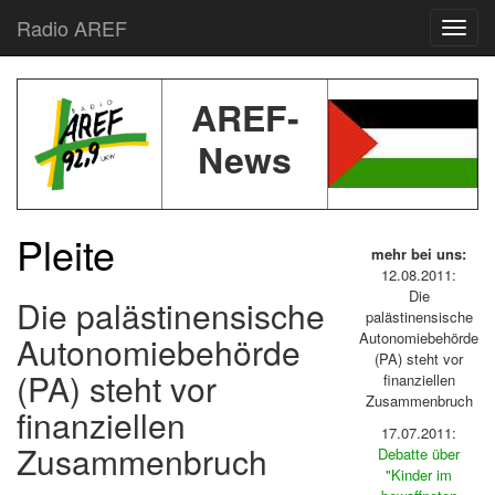
Radio AREF
Toggl
AREF-
News
Pleite
mehr bei uns:
12.08.2011:
Die
Die palästinensische
palästinensische
Autonomiebehörde
Autonomiebehörde
(PA) steht vor
(PA) steht vor
finanziellen
Zusammenbruch
finanziellen
17.07.2011:
Zusammenbruch
Debatte über
"Kinder im