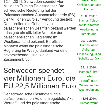
bewaffneten
12.11.2011: Schweden spendet vier
Konflikt auch über
Millionen Euro an Palästinenser. Die
Hamas
schwedische Regierung hat der
Palästinensischen Autonomiebehörde (PA)
12.05.2011:
vier Millionen Euro zur Verfügung gestellt.
Hamas-Führer
Damit sollen die Gehälter von
schließt formlle
palästinensischen Beamten bezahlt werden
Anerkennung
- das gab ein offizieller Vertreter der
Israels aus
palästinensischen Regierung im
02.12.2010:
Westjordanland bekannt. Bereits seit
Hamas weist
Monaten warnt die palästinensische
Aufruf zur
Regierung im Westjordanland vor einem
Freilassung Gilad
bevorstehenden finanziellen
Schalits zurück
Zusammenbruch.
Schweden spendet
29.11.2010:
Hamas-Führer
vier Millionen Euro, die
fordert
bewaffneten
EU 22,5 Millionen Euro
Widerstand im
Westjordanland
Der schwedische Gesandte für die
palästinensischen Autonomiegebiete, Axel
18.08.2010:
Wernoff, und der palästinensische
Hamas warnt