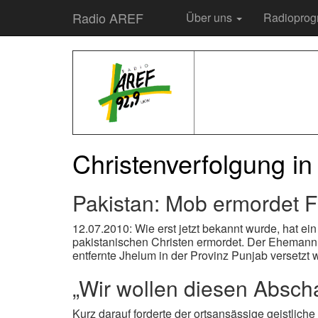
Radio AREF
Über uns
Radiopro
Christenverfolgung in
Pakistan: Mob ermordet F
12.07.2010: Wie erst jetzt bekannt wurde, hat e
pakistanischen Christen ermordet. Der Ehemann u
entfernte Jhelum in der Provinz Punjab versetzt 
„Wir wollen diesen Abscha
Kurz darauf forderte der ortsansässige geistlic