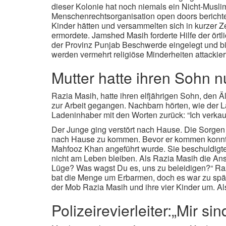
dieser Kolonie hat noch niemals ein Nicht-Musl
Menschenrechtsorganisation open doors berichtet
Kinder hätten und versammelten sich in kurzer Ze
ermordete. Jamshed Masih forderte Hilfe der örtl
der Provinz Punjab Beschwerde eingelegt und bi
werden vermehrt religiöse Minderheiten attackie
Mutter hatte ihren Sohn 
Razia Masih, hatte ihren elfjährigen Sohn, den 
zur Arbeit gegangen. Nachbarn hörten, wie der La
Ladeninhaber mit den Worten zurück: “Ich verkau
Der Junge ging verstört nach Hause. Die Sorgen s
nach Hause zu kommen. Bevor er kommen konnte,
Mahfooz Khan angeführt wurde. Sie beschuldigte
nicht am Leben bleiben. Als Razia Masih die An
Lüge? Was wagst Du es, uns zu beleidigen?“ Raz
bat die Menge um Erbarmen, doch es war zu spät.
der Mob Razia Masih und ihre vier Kinder um. A
Polizeirevierleiter:„Mir s