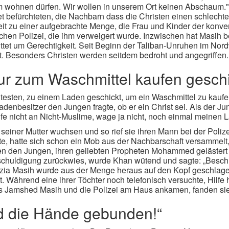
im wohnen dürfen. Wir wollen in unserem Ort keinen Abschaum."
 befürchteten, die Nachbarn dass die Christen einen schlechten
it zu einer aufgebrachte Menge, die Frau und Kinder der konver
ichen Polizei, die ihm verweigert wurde. Inzwischen hat Masih 
ttet um Gerechtigkeit. Seit Beginn der Taliban-Unruhen im No
rt. Besonders Christen werden seitdem bedroht und angegriffen.
nur zum Waschmittel kaufen gesch
Ältesten, zu einem Laden geschickt, um ein Waschmittel zu kauf
denbesitzer den Jungen fragte, ob er ein Christ sei. Als der Ju
fe nicht an Nicht-Muslime, wage ja nicht, noch einmal meinen L
einer Mutter wuchsen und so rief sie ihren Mann bei der Polizei
 hatte sich schon ein Mob aus der Nachbarschaft versammelt
n den Jungen, ihren geliebten Propheten Mohammed gelästert 
schuldigung zurückwies, wurde Khan wütend und sagte: „Besch
ia Masih wurde aus der Menge heraus auf den Kopf geschlagen 
 Während eine ihrer Töchter noch telefonisch versuchte, Hilfe 
ls Jamshed Masih und die Polizei am Haus ankamen, fanden sie 
ind die Hände gebunden!“