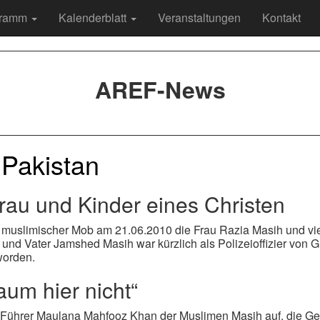
gramm
Kalenderblatt
Veranstaltungen
Kontakt
AREF-News
 Pakistan
rau und Kinder eines Christen
in muslimischer Mob am 21.06.2010 die Frau Razia Masih und vi
nd Vater Jamshed Masih war kürzlich als Polizeioffizier von Gu
worden.
um hier nicht“
he Führer Maulana Mahfooz Khan der Muslimen Masih auf, die Ge