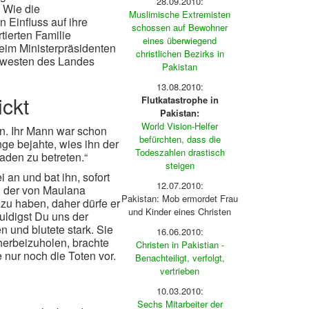
28.09.2010:
 Wie die
Muslimische Extremisten
 Einfluss auf ihre
schossen auf Bewohner
tierten Familie
eines überwiegend
beim Ministerpräsidenten
christlichen Bezirks in
rdwesten des Landes
Pakistan
13.08.2010:
ickt
Flutkatastrophe in
Pakistan:
World Vision-Helfer
en. Ihr Mann war schon
befürchten, dass die
nge bejahte, wies ihn der
Todeszahlen drastisch
aden zu betreten.“
steigen
 an und bat ihn, sofort
12.07.2010:
, der von Maulana
Pakistan: Mob ermordet Frau
zu haben, daher dürfe er
und Kinder eines Christen
uldigst Du uns der
und blutete stark. Sie
16.06.2010:
herbeizuholen, brachte
Christen in Pakistian -
nur noch die Toten vor.
Benachteiligt, verfolgt,
vertrieben
10.03.2010:
Sechs Mitarbeiter der