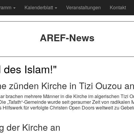
gramm
Kalenderblatt
Veranstaltungen
Kontakt
AREF-News
d des Islam!"
me zünden Kirche in Tizi Ouzou a
uar brachen mehrere Männer in die Kirche im algerischen Tizi O
. Die „Tafath“-Gemeinde wurde seit geraumer Zeit von radikalen 
Hilfswerk für verfolgte Christen Open Doors weltweit zu Gebete
g der Kirche an