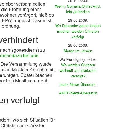
29.10.2009:
November versammelten
Wer in Somalia Christ wird,
 die Eröffnung einer
lebt gefährlich
nwohner verärgert, hieß es
 (EPA) angeschlossen ist,
29.06.2009:
Anordnung.
Wo Deutsche gerne Urlaub
machen werden Christen
verhindert
verfolgt
25.06.2009:
nachtsgottesdienst zu
Morde im Jemen
mehr dazu bei uns
Weltverfolgungsindex:
n. Die Versammlung wurde
Wo werden Christen
astor Mustafa Krireche mit
weltweit am stärksten
beruhigen. Später brachen
verfolgt?
 brachen Muslime erneut
Islam-News-Übersich
t
AREF-News-Übersicht
n verfolgt
ern, wo sich Situation für
o Christen am stärksten