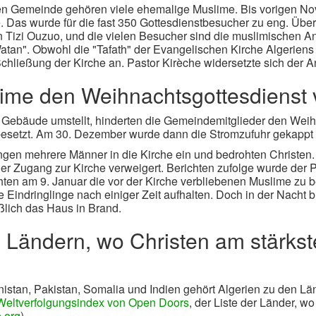
hen Gemeinde gehören viele ehemalige Muslime. Bis vorigen 
. Das wurde für die fast 350 Gottesdienstbesucher zu eng. Über
on Tizi Ouzuo, und die vielen Besucher sind die muslimischen A
Watan". Obwohl die "Tafath" der Evangelischen Kirche Algeriens
Schließung der Kirche an. Pastor Kirèche widersetzte sich der 
ime den Weihnachtsgottesdienst 
 Gebäude umstellt, hinderten die Gemeindemitglieder den Weih
 besetzt. Am 30. Dezember wurde dann die Stromzufuhr gekappt
ngen mehrere Männer in die Kirche ein und bedrohten Christe
r Zugang zur Kirche verweigert. Berichten zufolge wurde der P
ten am 9. Januar die vor der Kirche verbliebenen Muslime zu 
e Eindringlinge nach einiger Zeit aufhalten. Doch in der Nacht
eßlich das Haus in Brand.
 Ländern, wo Christen am stärkste
istan, Pakistan, Somalia und Indien gehört Algerien zu den Länd
Weltverfolgungsindex von Open Doors
, der Liste der Länder, w
.org
).