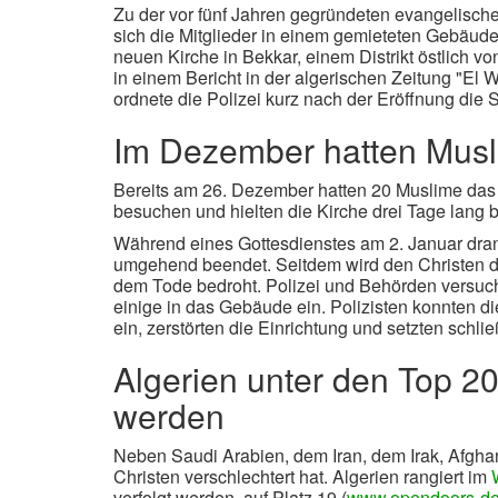
Zu der vor fünf Jahren gegründeten evangelisc
sich die Mitglieder in einem gemieteten Gebäude
neuen Kirche in Bekkar, einem Distrikt östlich v
in einem Bericht in der algerischen Zeitung "El 
ordnete die Polizei kurz nach der Eröffnung die 
Im Dezember hatten Musl
Bereits am 26. Dezember hatten 20 Muslime das
besuchen und hielten die Kirche drei Tage lang
Während eines Gottesdienstes am 2. Januar dra
umgehend beendet. Seitdem wird den Christen de
dem Tode bedroht. Polizei und Behörden versuch
einige in das Gebäude ein. Polizisten konnten di
ein, zerstörten die Einrichtung und setzten schli
Algerien unter den Top 20
werden
Neben Saudi Arabien, dem Iran, dem Irak, Afghan
Christen verschlechtert hat. Algerien rangiert im
verfolgt werden, auf Platz 19 (
www.opendoors-de