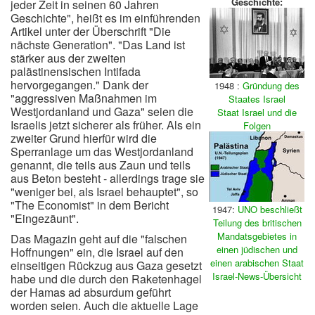
Geschichte:
jeder Zeit in seinen 60 Jahren
Geschichte", heißt es im einführenden
Artikel unter der Überschrift "Die
nächste Generation". "Das Land ist
stärker aus der zweiten
palästinensischen Intifada
hervorgegangen." Dank der
1948 :
Gründung des
"aggressiven Maßnahmen im
Staates Israel
Westjordanland und Gaza" seien die
Staat Israel und die
Israelis jetzt sicherer als früher. Als ein
Folgen
zweiter Grund hierfür wird die
Sperranlage um das Westjordanland
genannt, die teils aus Zaun und teils
aus Beton besteht - allerdings trage sie
"weniger bei, als Israel behauptet", so
"The Economist" in dem Bericht
1947:
UNO beschließt
"Eingezäunt".
Teilung des britischen
Mandatsgebietes in
Das Magazin geht auf die "falschen
einen jüdischen und
Hoffnungen" ein, die Israel auf den
einen arabischen Staat
einseitigen Rückzug aus Gaza gesetzt
Israel-News-Übersicht
habe und die durch den Raketenhagel
der Hamas ad absurdum geführt
worden seien. Auch die aktuelle Lage