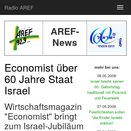
Radio AREF
Toggl
AREF-
News
Economist über
mehr bei uns:
60 Jahre Staat
08.05.2008:
Israel feierte seinen
Israel
60. Geburtstag
traditionell mit Picknick
und Feuerwerk
Wirtschaftsmagazin
07.05.2008:
Feierlichkeiten sollen
"Economist" bringt
"die Kinder Israels
zum Israel-Jubiläum
stärken"