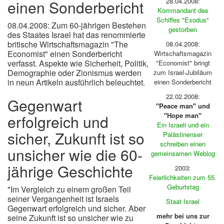
28.04.2008:
einen Sonderbericht
Kommandant des
Schiffes "Exodus"
08.04.2008: Zum 60-jährigen Bestehen
gestorben
des Staates Israel hat das renommierte
britische Wirtschaftsmagazin "The
08.04.2008:
Economist" einen Sonderbericht
Wirtschaftsmagazin
verfasst. Aspekte wie Sicherheit, Politik,
"Economist" bringt
Demographie oder Zionismus werden
zum Israel-Jubiläum
in neun Artikeln ausführlich beleuchtet.
einen Sonderbericht
22.02.2008:
Gegenwart
"Peace man" und
"Hope man"
erfolgreich und
Ein Israeli und ein
sicher, Zukunft ist so
Palästinenser
schreiben einen
unsicher wie die 60-
gemeinsamen Weblog
jährige Geschichte
2003:
Feierlichkeiten zum 55.
Geburtstag
"Im Vergleich zu einem großen Teil
seiner Vergangenheit ist Israels
Staat Israel
Gegenwart erfolgreich und sicher. Aber
mehr bei uns zur
seine Zukunft ist so unsicher wie zu