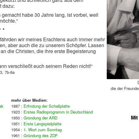
 dazu:
s gemacht habe 30 Jahre lang, ist vorbei, weil
möchte.“
* *
fährden wir meines Erachtens auch immer mehr
n, aber auch die zu unserem Schöpfer. Lassen
 an die Christen, die ihre erste Begeisterung
ann verschließt euch seinem Reden nicht!“
3, 7b-8a
die der Freunde
mehr über Medien:
ak
1887 :
Erfindung der Schallplatte
1923 :
Erstes Radioprogramm in Deutschland
Mit
1950 :
Gründung der ARD
1951 :
Erste Langspielplatte
1954 :
1. Wort zum Sonntag
1961 :
Gründung des ZDF