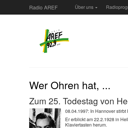
Radio AREF
Über uns
Radiopro
Wer Ohren hat, ...
Zum 25. Todestag von H
08.04.1997: In Hannover stirb
Er erblickt am 22.2.1928 in He
Klaviertasten herum.