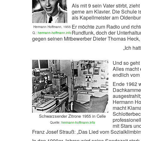
Als mit 9 sein Vater stirbt, zie
gerne am Klavier. Die Schule i
als Kapellmeister am Oldenburg
Er möchte zum Radio und richt
Hermann Hoffmann, 1955
Rundfunk, doch der Unterhaltung
Q.:
her
mann-hoffmann.info
gegen seinen Mitbewerber Dieter Thomas Heck, a
„Ich hat
Und so geht 
Alles macht 
endlich vom
Ende 1962 wi
Dachkammerm
ausgestrahlt
Hermann Hof
macht Klama
Schlotterbeck
Schwarzsender Zitrone 1955 in Celle
professionel
Quelle:
hermann-hoffmann.info
mit Stars un
Franz Josef Strauß: „Das Lied vom Sozialklimbim
In den 1990er-Jahren wird seine Sendezeit stark