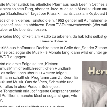
ht die Mutter zurück ins elterliche Pfarrhaus nach Leer in Ostfrie
st nicht so sein Ding, aber der Jazz. Auch sein Musikstudium t
er Staatstheater. Tagsüber Klassik, nachts Jazz am Keyboard b
et sich ein kleines Tonstudio ein. 1952 geht er mit Aufnahme
schef lässt ihn abblitzen. Beim TV-Talentwettbewerb „Wer will, 
ber er bleibt entschlossen:
te keine Möglichkeit, am Radio zu arbeiten, da hab ichs selbst 
Hermann Hoffmann
1955 aus Hoffmanns Dachkammer in Celle der „Sender Zitrone“ 
er selbst, sogar die Musik - 9 Monate lang, dann wird er unter 
 WDR engagiert.
rd die erste Folge seiner „Kleinen
usik“ im öffentlich-rechtlichen Rundfunk
; es sollen noch über 500 weitere folgen.
fmann schafft ein Programm zum Zuhören. Er
uk und Musik, Otto de Vries, Schräuble und
 - alles in einer Person. Seine jetzt
le Tontechnik erlaubt fingierte Gesprächsrunden
d Politikern, manche lässt er sogar singen, wie
“.
 gekürzt und schließlich ganz aus dem