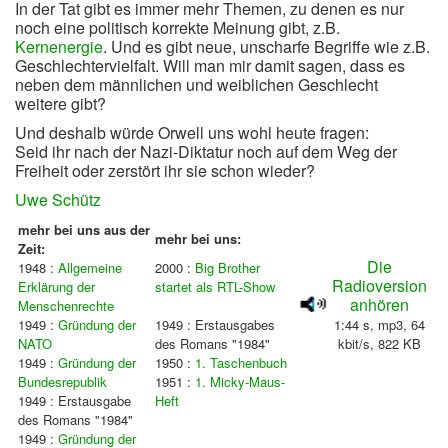
In der Tat gibt es immer mehr Themen, zu denen es nur
noch eine politisch korrekte Meinung gibt, z.B.
Kernenergie
. Und es gibt neue, unscharfe Begriffe wie z.B.
Geschlechtervielfalt. Will man mir damit sagen, dass es
neben dem männlichen und weiblichen Geschlecht
weitere gibt?
Und deshalb würde Orwell uns wohl heute fragen:
Seid ihr nach der Nazi-Diktatur noch auf dem Weg der
Freiheit oder zerstört ihr sie schon wieder?
Uwe Schütz
mehr bei uns aus der
mehr bei uns:
Zeit:
Die
1948 :
Allgemeine
2000 :
Big Brother
Radioversion
Erklärung der
startet als RTL-Show
anhören
Menschenrechte
1949 :
Gründung der
1949 : Erstausgabes
1:44 s, mp3, 64
NATO
des Romans "1984"
kbit/s, 822 KB
1949 :
Gründung der
1950 :
1. Taschenbuch
Bundesrepublik
1951 :
1. Micky-Maus-
1949 : Erstausgabe
Heft
des Romans "1984"
1949 :
Gründung der