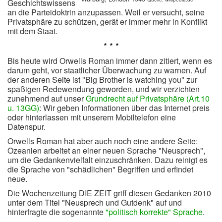
Geschichtswissens
an die Parteidoktrin anzupassen. Weil er versucht, seine
Privatsphäre zu schützen, gerät er immer mehr in Konflikt
mit dem Staat.
* * *
Bis heute wird Orwells Roman immer dann zitiert, wenn es
darum geht, vor staatlicher Überwachung zu warnen. Auf
der anderen Seite ist "Big Brother is watching you" zur
spaßigen Redewendung geworden, und wir verzichten
zunehmend auf unser
Grundrecht auf Privatsphäre (Art.10
u. 13GG)
: Wir geben Informationen über das Internet preis
oder hinterlassen mit unserem Mobiltelefon eine
Datenspur.
Orwells Roman hat aber auch noch eine andere Seite:
Ozeanien arbeitet an einer neuen Sprache "Neusprech",
um die Gedankenvielfalt einzuschränken. Dazu reinigt es
die Sprache von "schädlichen" Begriffen und erfindet
neue.
Die Wochenzeitung DIE ZEIT griff diesen Gedanken 2010
unter dem Titel "Neusprech und Gutdenk" auf und
hinterfragte die sogenannte
"politisch korrekte" Sprache
.