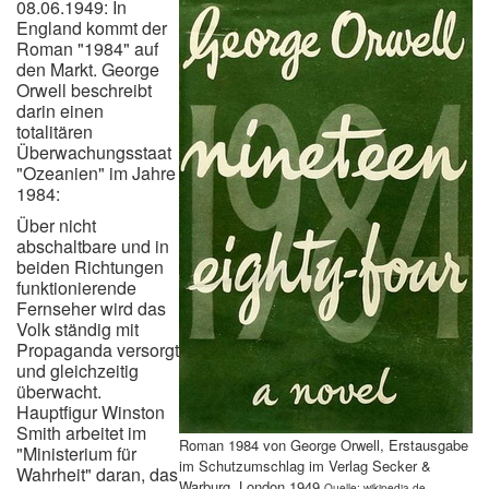
08.06.1949: In
England kommt der
Roman "1984" auf
den Markt. George
Orwell beschreibt
darin einen
totalitären
Überwachungsstaat
"Ozeanien" im Jahre
1984:
Über nicht
abschaltbare und in
beiden Richtungen
funktionierende
Fernseher wird das
Volk ständig mit
Propaganda versorgt
und gleichzeitig
überwacht.
Hauptfigur Winston
Smith arbeitet im
Roman 1984 von George Orwell, Erstausgabe
"Ministerium für
im Schutzumschlag im Verlag Secker &
Wahrheit" daran, das
Warburg, London 1949
Quelle: wikipedia.de