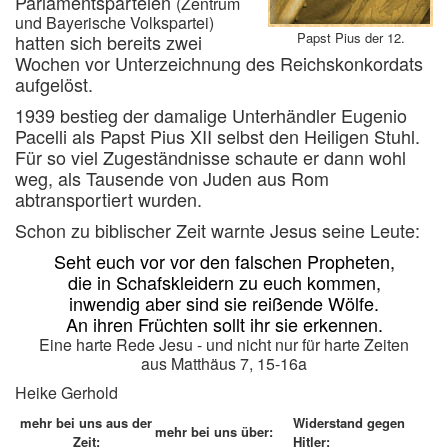
Parlamentsparteien
(Zentrum
und Bayerische Volkspartei)
Papst Pius der 12.
hatten sich bereits zwei
Wochen vor Unterzeichnung des Reichskonkordats
aufgelöst.
1939 bestieg der damalige Unterhändler Eugenio
Pacelli als Papst Pius XII selbst den Heiligen Stuhl.
Für so viel Zugeständnisse schaute er dann wohl
weg, als Tausende von Juden aus Rom
abtransportiert wurden.
Schon zu biblischer Zeit warnte Jesus seine Leute:
Seht euch vor vor den falschen Propheten,
die in Schafskleidern zu euch kommen,
inwendig aber sind sie reißende Wölfe.
An ihren Früchten sollt ihr sie erkennen.
Eine harte Rede Jesu - und nicht nur für harte Zeiten
aus Matthäus 7, 15-16a
Heike Gerhold
mehr bei uns aus der
Widerstand gegen
mehr bei uns über:
Zeit:
Hitler: