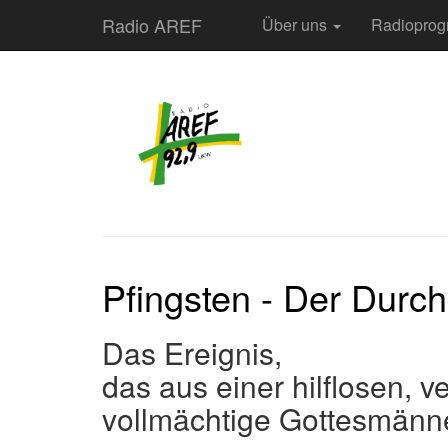
Radio AREF
Über uns
Radiopro
Pfingsten - Der Durc
Das Ereignis,
das aus einer hilflosen, 
vollmächtige Gottesmänne