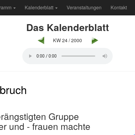
gramm
Kalenderblatt
Veranstaltungen
Kontakt
Das Kalenderblatt
KW 24 / 2000
hbruch
verängstigten Gruppe
r und - frauen machte