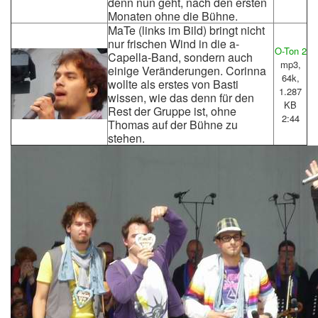
denn nun geht, nach den ersten
Monaten ohne die Bühne.
MaTe (links im Bild) bringt nicht
nur frischen Wind in die a-
O-Ton 2
Capella-Band, sondern auch
mp3,
einige Veränderungen. Corinna
64k,
wollte als erstes von Basti
1.287
wissen, wie das denn für den
KB
Rest der Gruppe ist, ohne
2:44
Thomas auf der Bühne zu
stehen.