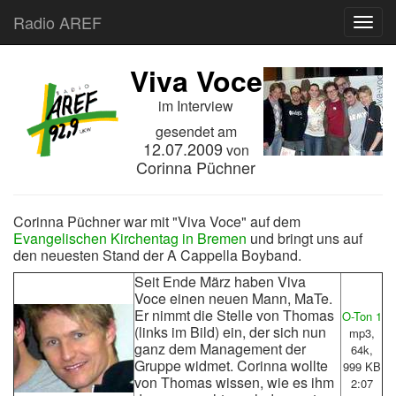
Radio AREF
Toggl
Viva Voce
im Interview
gesendet am
12.07.2009
von
Corinna Püchner
Corinna Püchner war mit "Viva Voce" auf dem
Evangelischen Kirchentag in Bremen
und bringt uns auf
den neuesten Stand der A Cappella Boyband.
Seit Ende März haben Viva
Voce einen neuen Mann, MaTe.
Er nimmt die Stelle von Thomas
O-Ton 1
(links im Bild) ein, der sich nun
mp3,
ganz dem Management der
64k,
Gruppe widmet. Corinna wollte
999 KB
von Thomas wissen, wie es ihm
2:07