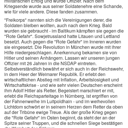
militärischen Erfolg und wurde Offizier. Nach dem
Kriegsende wurde aus seiner Soldatenehre eine Schande,
wie für viele andere. Diese fanden zusammen.
"Freikorps" nannten sich die Vereinigungen derer, die
Soldaten bleiben wollten, auch nach dem Krieg. Bald
wurden sie gebraucht - im Baltikum kämpften sie gegen die
"Rote Gefahr". Sowjetrussland hatte Litauen und Lettland
besetzt. Auch gegen die "Rote Gefahr" im Inneren wurden
sie eingesetzt. Die Revolution in München wurde mit ihrer
Hilfe niedergeschlagen. Anerkennung bekamen sie von
Hitler und seinen Anhängern. Lassen wir unseren jungen
Offizier mit 26 Jahren in die NSDAP eintreten.
Selbstverständlich bewährt er sich auch in der Reichswehr,
in dem Heer der Weimarer Republik. Er erlebt den
wirtschaftlichen Abstieg mit Inflation, Arbeitslosigkeit und
Wirtschaftskrise - und wie sehr vielen Deutschen erscheint
ihm Adolf Hitler als Retter. Begeistert marschiert er mit,
erlebt die Reichsparteitage in Nürnberg, ist ergriffen von
der Fahnenweihe im Luitpoldhain - und im weihevollen
Lichtdom schwört er in seinem Herzen dem Retter da oben
auf der Tribüne ewige Treue. Als der große Krieg gegen
die "Rote Gefahr" im Osten beginnt, da steht der an der
Spitze seiner Truppen, und die schnellen Siege bestätigen