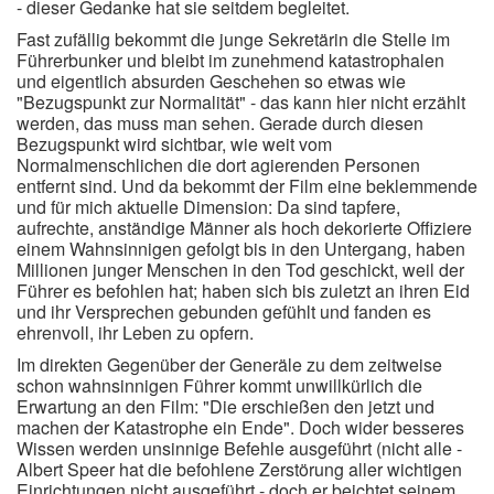
- dieser Gedanke hat sie seitdem begleitet.
Fast zufällig bekommt die junge Sekretärin die Stelle im
Führerbunker und bleibt im zunehmend katastrophalen
und eigentlich absurden Geschehen so etwas wie
"Bezugspunkt zur Normalität" - das kann hier nicht erzählt
werden, das muss man sehen. Gerade durch diesen
Bezugspunkt wird sichtbar, wie weit vom
Normalmenschlichen die dort agierenden Personen
entfernt sind. Und da bekommt der Film eine beklemmende
und für mich aktuelle Dimension: Da sind tapfere,
aufrechte, anständige Männer als hoch dekorierte Offiziere
einem Wahnsinnigen gefolgt bis in den Untergang, haben
Millionen junger Menschen in den Tod geschickt, weil der
Führer es befohlen hat; haben sich bis zuletzt an ihren Eid
und ihr Versprechen gebunden gefühlt und fanden es
ehrenvoll, ihr Leben zu opfern.
Im direkten Gegenüber der Generäle zu dem zeitweise
schon wahnsinnigen Führer kommt unwillkürlich die
Erwartung an den Film: "Die erschießen den jetzt und
machen der Katastrophe ein Ende". Doch wider besseres
Wissen werden unsinnige Befehle ausgeführt (nicht alle -
Albert Speer hat die befohlene Zerstörung aller wichtigen
Einrichtungen nicht ausgeführt - doch er beichtet seinem