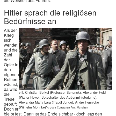
die Weisheit des Führers.
Hitler sprach die religiösen
Bedürfnisse an
Als der
Krieg
sich
wendet
und die
Zahl
der
Opfer in
den
eigenen
Reihen
wächst,
da wird
v.li. Christian Berkel (Professor Schenck), Alexander Held
die
(Walter Hewel, Botschafter des Außenministeriums),
Treue
Alexandra Maria Lara (Traudl Junge), André Hennicke
geprüft.
(Wilhelm Mohnke)^
© 2004 Constantin Film, München
Doch er
bleibt fest. Dann ist das Ende sichtbar - doch jetzt den