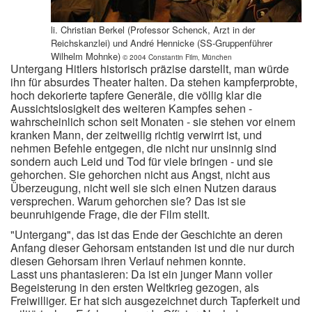
li. Christian Berkel (Professor Schenck, Arzt in der
Reichskanzlei) und André Hennicke (SS-Gruppenführer
Wilhelm Mohnke)
© 2004 Constantin Film, München
Untergang Hitlers historisch präzise darstellt, man würde
ihn für absurdes Theater halten. Da stehen kampferprobte,
hoch dekorierte tapfere Generäle, die völlig klar die
Aussichtslosigkeit des weiteren Kampfes sehen -
wahrscheinlich schon seit Monaten - sie stehen vor einem
kranken Mann, der zeitweilig richtig verwirrt ist, und
nehmen Befehle entgegen, die nicht nur unsinnig sind
sondern auch Leid und Tod für viele bringen - und sie
gehorchen. Sie gehorchen nicht aus Angst, nicht aus
Überzeugung, nicht weil sie sich einen Nutzen daraus
versprechen. Warum gehorchen sie? Das ist sie
beunruhigende Frage, die der Film stellt.
"Untergang", das ist das Ende der Geschichte an deren
Anfang dieser Gehorsam entstanden ist und die nur durch
diesen Gehorsam ihren Verlauf nehmen konnte.
Lasst uns phantasieren: Da ist ein junger Mann voller
Begeisterung in den ersten Weltkrieg gezogen, als
Freiwilliger. Er hat sich ausgezeichnet durch Tapferkeit und