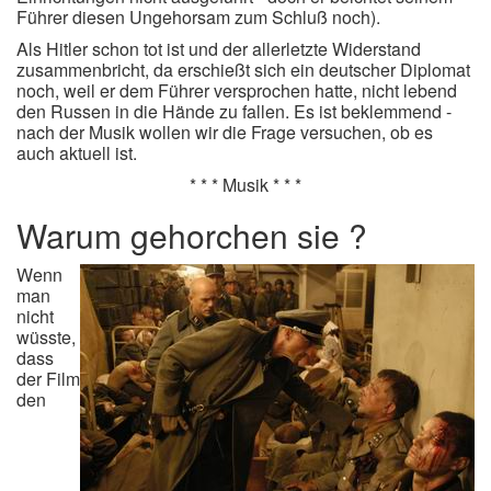
Führer diesen Ungehorsam zum Schluß noch).
Als Hitler schon tot ist und der allerletzte Widerstand
zusammenbricht, da erschießt sich ein deutscher Diplomat
noch, weil er dem Führer versprochen hatte, nicht lebend
den Russen in die Hände zu fallen. Es ist beklemmend -
nach der Musik wollen wir die Frage versuchen, ob es
auch aktuell ist.
* * * Musik * * *
Warum gehorchen sie ?
Wenn
man
nicht
wüsste,
dass
der Film
den