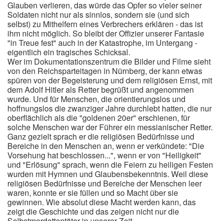
Glauben verlieren, das würde das Opfer so vieler seiner
Soldaten nicht nur als sinnlos, sondern sie (und sich
selbst) zu Mithelfern eines Verbrechers erklären - das ist
ihm nicht möglich. So bleibt der Offizier unserer Fantasie
"in Treue fest" auch in der Katastrophe, im Untergang -
eigentlich ein tragisches Schicksal.
Wer im Dokumentationszentrum die Bilder und Filme sieht
von den Reichsparteitagen in Nürnberg, der kann etwas
spüren von der Begeisterung und dem religiösen Ernst, mit
dem Adolf Hitler als Retter begrüßt und angenommen
wurde. Und für Menschen, die orientierungslos und
hoffnungslos die zwanziger Jahre durchlebt hatten, die nur
oberflächlich als die "goldenen 20er" erschienen, für
solche Menschen war der Führer ein messianischer Retter.
Ganz gezielt sprach er die religiösen Bedürfnisse und
Bereiche in den Menschen an, wenn er verkündete: "Die
Vorsehung hat beschlossen...", wenn er von "Heiligkeit"
und "Erlösung" sprach, wenn die Feiern zu heiligen Festen
wurden mit Hymnen und Glaubensbekenntnis. Weil diese
religiösen Bedürfnisse und Bereiche der Menschen leer
waren, konnte er sie füllen und so Macht über sie
gewinnen. Wie absolut diese Macht werden kann, das
zeigt die Geschichte und das zeigen nicht nur die
Selbstmordattentäter in unserer Zeit.