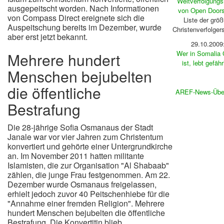
Weltverfolgungs
ausgepeitscht worden. Nach Informationen
von Open Door
von Compass Direct ereignete sich die
Liste der größ
Auspeitschung bereits im Dezember, wurde
Christenverfolger
aber erst jetzt bekannt.
29.10.2009
Wer in Somalia 
Mehrere hundert
ist, lebt gefähr
Menschen bejubelten
die öffentliche
AREF-News-Über
Bestrafung
Die 28-jährige Sofia Osmanaus der Stadt
Janale war vor vier Jahren zum Christentum
konvertiert und gehörte einer Untergrundkirche
an. Im November 2011 hatten militante
Islamisten, die zur Organisation "Al Shabaab"
zählen, die junge Frau festgenommen. Am 22.
Dezember wurde Osmanaus freigelassen,
erhielt jedoch zuvor 40 Peitschenhiebe für die
"Annahme einer fremden Religion". Mehrere
hundert Menschen bejubelten die öffentliche
Bestrafung. Die Konvertitin blieb