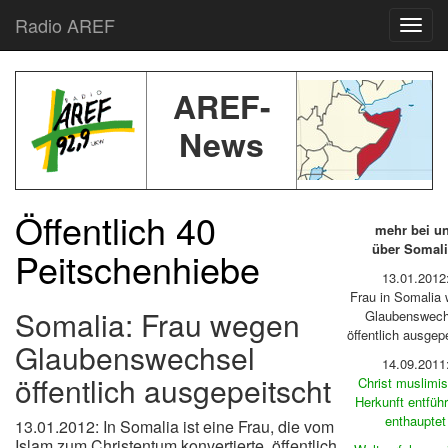
Radio AREF
Toggl
AREF-
News
Öffentlich 40
mehr bei u
über Somali
Peitschenhiebe
13.01.2012
Frau in Somalia
Somalia: Frau wegen
Glaubenswech
öffentlich ausgep
Glaubenswechsel
14.09.2011
öffentlich ausgepeitscht
Christ muslimi
Herkunft entführ
enthauptet
13.01.2012: In Somalia ist eine Frau, die vom
Islam zum Christentum konvertierte, öffentlich