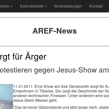
gramm
Kalenderblatt
Veranstaltungen
Kontakt
AREF-News
gt für Ärger
rotestieren gegen Jesus-Show a
11.01.2011: Eine Show am See Genezareth sorgt für Au
Einwohnern in Tiberias. Sie zeigt die Geschichte der 
anderen technischen Finessen. Unter anderem wird szen
Jesus übers Wasser geht.
"Das ist reiner Götzendienst und stört sogar mich, obgle