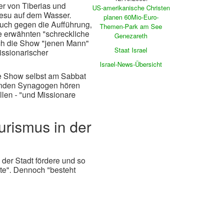
er von Tiberias und
US-amerikanische Christen
Jesu auf dem Wasser.
planen 60Mio-Euro-
ruch gegen die Aufführung,
Themen-Park am See
 erwähnten "schreckliche
Genezareth
ch die Show "jenen Mann"
Staat Israel
issionarischer
Israel-News-Übersicht
ie Show selbst am Sabbat
genden Synagogen hören
llen - "und Missionare
urismus in der
der Stadt fördere und so
nte". Dennoch "besteht