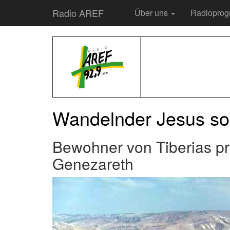
Radio AREF
Über uns
Radiopro
Wandelnder Jesus sor
Bewohner von Tiberias p
Genezareth