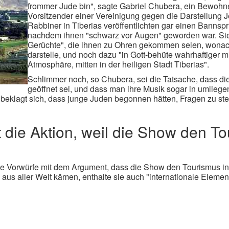
frommer Jude bin", sagte Gabriel Chubera, ein Bewohn
Vorsitzender einer Vereinigung gegen die Darstellung 
Rabbiner in Tiberias veröffentlichten gar einen Bannsp
nachdem ihnen "schwarz vor Augen" geworden war. Sie
Gerüchte", die ihnen zu Ohren gekommen seien, wona
darstelle, und noch dazu "in Gott-behüte wahrhaftiger m
Atmosphäre, mitten in der heiligen Stadt Tiberias".
Schlimmer noch, so Chubera, sei die Tatsache, dass d
geöffnet sei, und dass man ihre Musik sogar in umlie
 beklagt sich, dass junge Juden begonnen hätten, Fragen zu ste
t die Aktion, weil die Show den To
die Vorwürfe mit dem Argument, dass die Show den Tourismus in 
en aus aller Welt kämen, enthalte sie auch "internationale Eleme