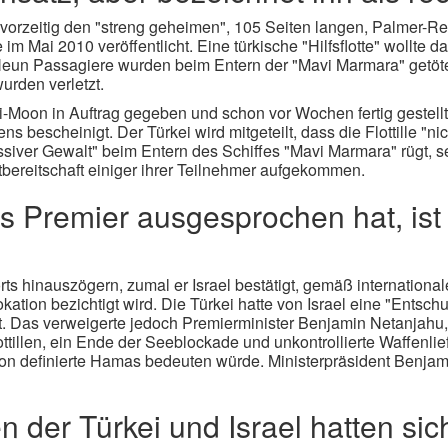
rzeitig den "streng geheimen", 105 Seiten langen, Palmer-Re
im Mai 2010 veröffentlicht. Eine türkische "Hilfsflotte" wollte d
eun Passagiere wurden beim Entern der "Mavi Marmara" getöte
urden verletzt.
Moon in Auftrag gegeben und schon vor Wochen fertig gestellt.
bescheinigt. Der Türkei wird mitgeteilt, dass die Flottille "nich
siver Gewalt" beim Entern des Schiffes "Mavi Marmara" rügt, s
bereitschaft einiger ihrer Teilnehmer aufgekommen.
s Premier ausgesprochen hat, ist 
rts hinauszögern, zumal er Israel bestätigt, gemäß internation
ation bezichtigt wird. Die Türkei hatte von Israel eine "Entsch
. Das verweigerte jedoch Premierminister Benjamin Netanjahu, 
ottillen, ein Ende der Seeblockade und unkontrollierte Waffenli
tion definierte Hamas bedeuten würde. Ministerpräsident Benja
der Türkei und Israel hatten sich