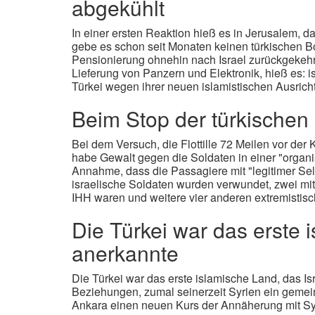
abgekühlt
In einer ersten Reaktion hieß es in Jerusalem,
gebe es schon seit Monaten keinen türkischen Bo
Pensionierung ohnehin nach Israel zurückgekehrt 
Lieferung von Panzern und Elektronik, hieß es: 
Türkei wegen ihrer neuen islamistischen Ausrichtu
Beim Stop der türkischen 
Bei dem Versuch, die Flottille 72 Meilen vor d
habe Gewalt gegen die Soldaten in einer "organi
Annahme, dass die Passagiere mit "legitimer Sel
israelische Soldaten wurden verwundet, zwei mi
IHH waren und weitere vier anderen extremisti
Die Türkei war das erste 
anerkannte
Die Türkei war das erste islamische Land, das Is
Beziehungen, zumal seinerzeit Syrien ein geme
Ankara einen neuen Kurs der Annäherung mit Syr