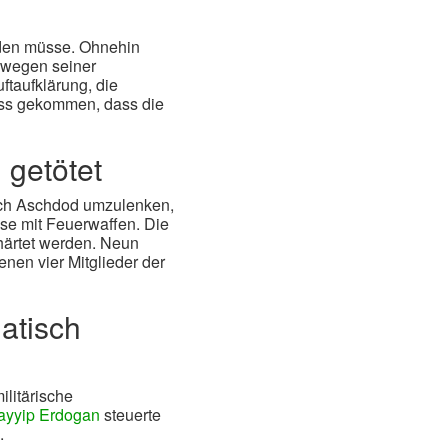
rden müsse. Ohnehin
r wegen seiner
ftaufklärung, die
luss gekommen, dass die
 getötet
nach Aschdod umzulenken,
se mit Feuerwaffen. Die
rhärtet werden. Neun
nen vier Mitglieder der
matisch
ilitärische
ayyip Erdogan
steuerte
.