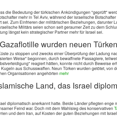
 dass die Bedeutung der türkischen Ankündigungen "geprüft" we
tschafter mehr in Tel Aviv, während der israelische Botschafte
sei. Zum Einfrieren der militärischen Beziehungen, darunter Lu
israelische Militärs seien schon seit geraumer Zeit zu dem Sch
ng längst kein strategischer Partner mehr für Israel sei.
Gazaflotille wurden neuen Türken
er Küste zu stoppen und zwecks einer Überprüfung der Ladung 
sierten Weise" begonnen, durch bewaffnete Passagiere, teilwei
bstverteidigung" reagiert hätten, konnte nicht durch Beweise e
t Kugeln aus Schusswaffen. Neun Türken wurden getötet, von de
schen Organisationen angehörten
mehr
islamische Land, das Israel diplo
rael diplomatisch anerkannt hatte. Beide Länder pflegten enge m
insamer Feind war. Doch mit dem Wahlsieg des konservativen
T
ien und dem Iran, auf Kosten der guten Beziehungen mit Israel