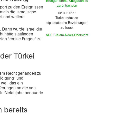
Erdogan droht, Kriegsschiffe
zu entsenden
port zu den Ereignissen
amals die israelische
02.09.2011:
t und weitere
Türkei reduziert
diplomaitsche Beziehungen
zu Israel
 Darin wurde Israel die
t hätte stattfinden
AREF-Islam-News-Übersicht
eien "ernste Fragen" zu
der Türkei
alem Recht gehandelt zu
uldigung" und
weil das ein
eferungen an die von
min Netanjahu bedauerte
 bereits