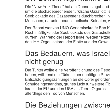
Die "New York Times" hat am Donnerstagabend vo
um die blockadebrechende türkische Gazaflottille 
Seeblockade des Gazastreifens durchbrechen. N
Menschen, darunter neun israelische Soldaten, w
Der Report war von UNO-Generalsekretär Ban Ki-
Rechtmäßigkeit der Seeblockade des Gazastreifens 
dürfen". Während der Report Israel wegen "exzes
den IHH-Organisatoren der Flotte und der Gewalt
Das Bedauern, was Israel
nicht genug
Die Türkei wollte eine Veröffentlichung des Repo
haben, während die Türkei einer unnötigen Provok
Entschädigungszahlungen an die Opfer gefordert
Schuldeingeständnis, grünes Licht für weitere Fl
Israel, der EU und den USA als Terror-Organisa
allerdings den Tod von Menschen.
Die Beziehungen zwischen 