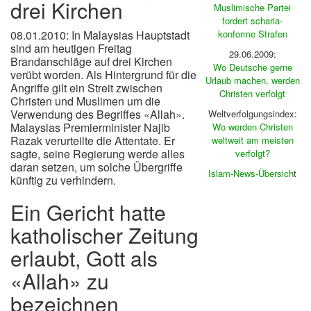
drei Kirchen
Muslimische Partei
fordert scharia-
08.01.2010: In Malaysias Hauptstadt
konforme Strafen
sind am heutigen Freitag
29.06.2009:
Brandanschläge auf drei Kirchen
Wo Deutsche gerne
verübt worden. Als Hintergrund für die
Urlaub machen, werden
Angriffe gilt ein Streit zwischen
Christen verfolgt
Christen und Muslimen um die
Verwendung des Begriffes «Allah».
Weltverfolgungsindex:
Malaysias Premierminister Najib
Wo werden Christen
Razak verurteilte die Attentate. Er
weltweit am meisten
sagte, seine Regierung werde alles
verfolgt?
daran setzen, um solche Übergriffe
Islam-News-Übersich
t
künftig zu verhindern.
Ein Gericht hatte
katholischer Zeitung
erlaubt, Gott als
«Allah» zu
bezeichnen