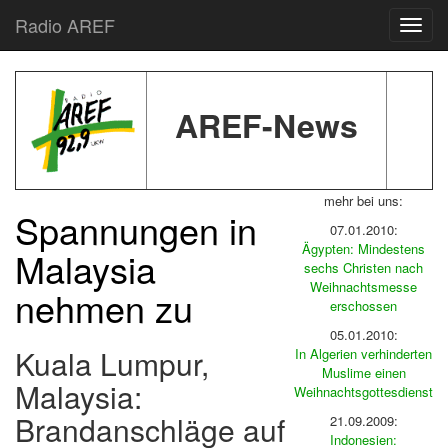
Radio AREF
Toggl
AREF-News
mehr bei uns:
Spannungen in
07.01.2010:
Ägypten: Mindestens
Malaysia
sechs Christen nach
Weihnachtsmesse
nehmen zu
erschossen
05.01.2010:
Kuala Lumpur,
In Algerien verhinderten
Muslime einen
Malaysia:
Weihnachtsgottesdienst
Brandanschläge auf
21.09.2009:
Indonesien: