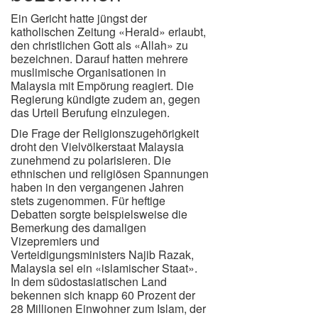
Ein Gericht hatte jüngst der
katholischen Zeitung «Herald» erlaubt,
den christlichen Gott als «Allah» zu
bezeichnen. Darauf hatten mehrere
muslimische Organisationen in
Malaysia mit Empörung reagiert. Die
Regierung kündigte zudem an, gegen
das Urteil Berufung einzulegen.
Die Frage der Religionszugehörigkeit
droht den Vielvölkerstaat Malaysia
zunehmend zu polarisieren. Die
ethnischen und religiösen Spannungen
haben in den vergangenen Jahren
stets zugenommen. Für heftige
Debatten sorgte beispielsweise die
Bemerkung des damaligen
Vizepremiers und
Verteidigungsministers Najib Razak,
Malaysia sei ein «islamischer Staat».
In dem südostasiatischen Land
bekennen sich knapp 60 Prozent der
28 Millionen Einwohner zum Islam, der