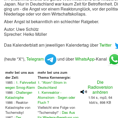
Japan. Nur in Deutschland war kaum Zeit für Betroffenheit. D
ging um - die Angst vor einem Reaktorunglück, vor der politi
Niederlage oder vor dem Wirtschaftskollaps.
Aber Angst ist bekanntlich ein schlechter Ratgeber.
Autor: Uwe Schütz
Sprecher: Heiko Müller
Das Kalenderblatt am jeweiligen Kalendertag über
Twitter
(heute "X"),
Telegram
und über
WhatsApp
-Kanal
mehr bei uns aus
mehr bei uns zum
der Zeit:
Thema Kernenergie:
Die
1985 :
1. Fahrverbot
1. "Atom"-Strom in
Radioversion
wegen Smog-Alarm
Deutschland
anhören
1986 :
Challenger-
1. Kernreaktor -
Katastrophe
Atomstrom - Segen oder
1:54 s, mp3, 64
1986 : Reaktor-
Fluch ?
kbit/s, 898 KB
Katastrophe von
Vielleicht eine Folge von
Tschernobyl
"Tschernobyl" :
Das Aus
1987 :
Der
für Wiederaufbereitung von