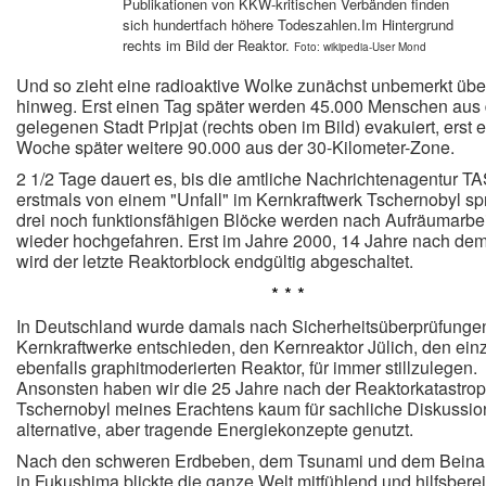
Publikationen von KKW-kritischen Verbänden finden
sich hundertfach höhere Todeszahlen.Im Hintergrund
r
echts im Bild der Reaktor.
Foto: wikipedia-User Mond
Und so zieht eine radioaktive Wolke zunächst unbemerkt üb
hinweg. Erst einen Tag später werden 45.000 Menschen aus
gelegenen Stadt Pripjat (rechts oben im Bild) evakuiert, erst 
Woche später weitere 90.000 aus der 30-Kilometer-Zone.
2 1/2 Tage dauert es, bis die amtliche Nachrichtenagentur T
erstmals von einem "Unfall" im Kernkraftwerk Tschernobyl spr
drei noch funktionsfähigen Blöcke werden nach Aufräumarbe
wieder hochgefahren. Erst im Jahre 2000, 14 Jahre nach de
wird der letzte Reaktorblock endgültig abgeschaltet.
* * *
In Deutschland wurde damals nach Sicherheitsüberprüfungen
Kernkraftwerke entschieden, den Kernreaktor Jülich, den ein
ebenfalls graphitmoderierten Reaktor, für immer stillzulegen.
Ansonsten haben wir die 25 Jahre nach der Reaktorkatastro
Tschernobyl meines Erachtens kaum für sachliche Diskussi
alternative, aber tragende Energiekonzepte genutzt.
Nach den schweren Erdbeben, dem Tsunami und dem Bein
in Fukushima blickte die ganze Welt mitfühlend und hilfsberei