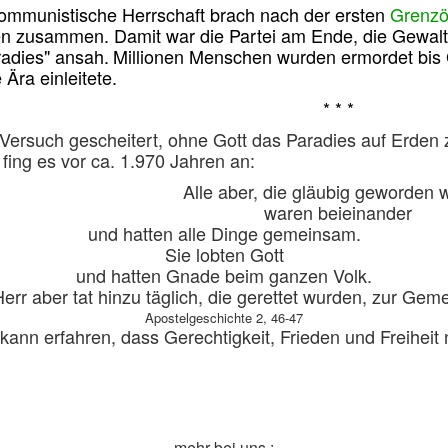
 kommunistische Herrschaft brach nach der ersten
Grenzö
n zusammen. Damit war die Partei am Ende, die Gewalt a
adies" ansah.
Millionen Menschen wurden ermordet bis 
 Ära einleitete.
* * *
Versuch gescheitert, ohne Gott das Paradies auf Erden z
 fing es vor ca. 1.970 Jahren an:
Alle aber, die gläubig geworden 
waren beieinander
und hatten alle Dinge gemeinsam.
Sie lobten Gott
und hatten Gnade beim ganzen Volk.
err aber tat hinzu täglich, die gerettet wurden, zur Gem
Apostelgeschichte 2, 46-47
ann erfahren, dass Gerechtigkeit, Frieden und Freiheit 
mehr bei uns :