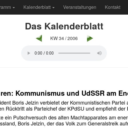
gramm
Kalenderblatt
Veranstaltungen
Kontakt
Das Kalenderblatt
KW 34 / 2006
ahren: Kommunismus und UdSSR am En
ident Boris Jelzin verbietet der Kommunistischen Partei a
en Rücktritt als Parteichef der KPdSU und empfiehlt der 
rte ein Putschversuch des alten Machtapparates am ene
ssland, Boris Jelzin, der das Volk zum Generalstreik aufr