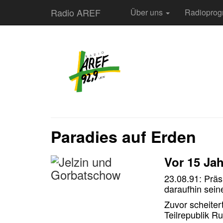
Radio AREF
Über uns
Radiopro
Paradies auf Erden
Vor 15 J
23.08.91: Präs
daraufhin sein
Zuvor scheite
Teilrepublik Ru