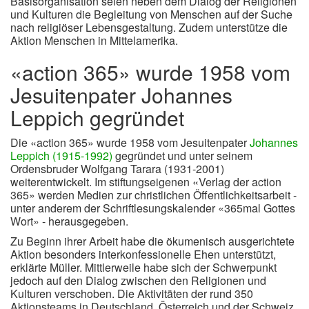
Basisorganisation seien neben dem Dialog der Religionen
und Kulturen die Begleitung von Menschen auf der Suche
nach religiöser Lebensgestaltung. Zudem unterstütze die
Aktion Menschen in Mittelamerika.
«action 365» wurde 1958 vom
Jesuitenpater Johannes
Leppich gegründet
Die «action 365» wurde 1958 vom Jesuitenpater
Johannes
Leppich (1915-1992)
gegründet und unter seinem
Ordensbruder Wolfgang Tarara (1931-2001)
weiterentwickelt. Im stiftungseigenen «Verlag der action
365» werden Medien zur christlichen Öffentlichkeitsarbeit -
unter anderem der Schriftlesungskalender «365mal Gottes
Wort» - herausgegeben.
Zu Beginn ihrer Arbeit habe die ökumenisch ausgerichtete
Aktion besonders interkonfessionelle Ehen unterstützt,
erklärte Müller. Mittlerweile habe sich der Schwerpunkt
jedoch auf den Dialog zwischen den Religionen und
Kulturen verschoben. Die Aktivitäten der rund 350
Aktionsteams in Deutschland, Österreich und der Schweiz