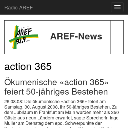
Radio AREF
Toggl
AREF-News
action 365
Ökumenische «action 365»
feiert 50-jähriges Bestehen
26.08.08: Die ökumenische «action 365» feiert am
Samstag, 30. August 2008, ihr 50-jähriges Bestehen. Zu
dem Jubiläum in Frankfurt am Main würden mehr als 350
Gäste aus neun Ländern erwartet, sagte Sprecherin Inge
Müller am Dienstag dem epd. Schwerpunkte der