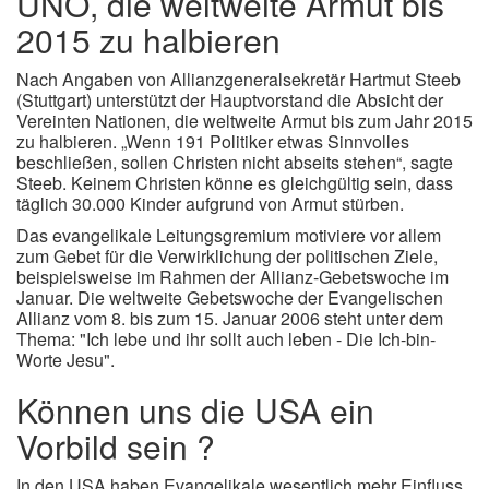
UNO, die weltweite Armut bis
2015 zu halbieren
Nach Angaben von Allianzgeneralsekretär Hartmut Steeb
(Stuttgart) unterstützt der Hauptvorstand die Absicht der
Vereinten Nationen, die weltweite Armut bis zum Jahr 2015
zu halbieren. „Wenn 191 Politiker etwas Sinnvolles
beschließen, sollen Christen nicht abseits stehen“, sagte
Steeb. Keinem Christen könne es gleichgültig sein, dass
täglich 30.000 Kinder aufgrund von Armut stürben.
Das evangelikale Leitungsgremium motiviere vor allem
zum Gebet für die Verwirklichung der politischen Ziele,
beispielsweise im Rahmen der Allianz-Gebetswoche im
Januar. Die weltweite Gebetswoche der Evangelischen
Allianz vom 8. bis zum 15. Januar 2006 steht unter dem
Thema: "Ich lebe und ihr sollt auch leben - Die Ich-bin-
Worte Jesu".
Können uns die USA ein
Vorbild sein ?
In den USA haben Evangelikale wesentlich mehr Einfluss