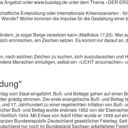
d das Angebot unter www.busstag.de unter dem Thema «DER 
chaftliche Entwicklung oder internationale Krisenszenarien - fü
e Wende? Woher kommen die Impulse für die Gestaltung einer be
ändern, ja sogar Berge versetzen kann (Matthäus 17,20). Wer au
 sich einmischen, ein Zeichen setzen. Es kommt nur darauf 
gen, nach solchen Zeichen zu suchen, sich auszutauschen und 
dere Menschen ermutigen, selbst ein «LICHT anzumachen» ode
ndung"
rtag vom Staat eingeführt. Buß- und Bettage gehen auf einen B
tter gnädig stimmen. Der erste evangelische Buß- und Bettag fa
. und 17. Jahrhundert zu einer regelrechten Inflation von Buß-
licher Buß- und Bettag wurde erstmals 1852 von der Eisenache
ießlich 1934. Mit Erlass von Adolf Hitler wurde er 1939 auf ei
ganzen Bundesrepublik Deutschland gesetzlicher Feiertag. Seit
 Deutschland nur noch im Bundesland Sachsen arbeitsfreier Feiert