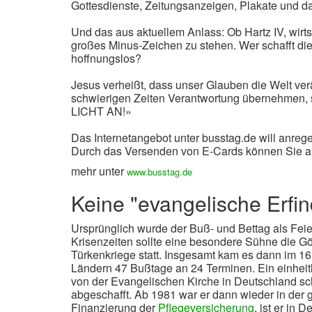
Gottesdienste, Zeitungsanzeigen, Plakate un
Und das aus aktuellem Anlass: Ob Hartz IV, wirts
großes Minus-Zeichen zu stehen. Wer schafft di
hoffnungslos?
Jesus verheißt, dass unser Glauben die Welt ver
schwierigen Zeiten Verantwortung übernehmen,
LICHT AN!»
Das Internetangebot unter busstag.de will anre
Durch das Versenden von E-Cards können Sie an
mehr unter
www.busstag.de
Keine "evangelische Erfi
Ursprünglich wurde der Buß- und Bettag als Feie
Krisenzeiten sollte eine besondere Sühne die Gö
Türkenkriege statt. Insgesamt kam es dann im 16
Ländern 47 Bußtage an 24 Terminen. Ein einheit
von der Evangelischen Kirche in Deutschland schl
abgeschafft. Ab 1981 war er dann wieder in der 
Finanzierung der
Pflegeversicherung
, ist er in