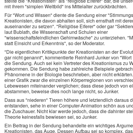
stellte die "Kreationisten" als "religiöse Eiferer" dar, die unse
mit ihrem "simplen Weltbild" ins Mittelalter zurückbrächten.
Für "Wort und Wissen" diente die Sendung einer "Stimmun
Kreationisten, die davon abhalten soll, sich ernsthaft mit de
auseinander zu setzen". "Religiöse Eiferer" oder gar "Sektier
laut Bublath, die Wissenschaft und Schulen einer
"wissenschaftsfeindlichen Gehirnwäsche" zu unterziehen. "M
statt Einsicht und Erkenntnis", so der Moderator.
"Die eigentlichen Kritikpunkte der Kreationisten an der Evol
gar nicht genannt", kommentierte Reinhard Junker von "Wort
die Sendung. Auch sei kein Vertreter des Kreationismus zu W
gekommen. Die Sendung habe zahlreiche Beispiele gebracht
Phänomene in der Biologie beschrieben, aber nicht erklärten
einer Grafik zwar die einzelnen Körperregionen von verschi
Lebewesen miteinander verglichen; dass diese jedoch von e
abstammen, beweise dies noch lange nicht, so Junker.
Dass aus "niederen" Tieren höhere und letztendlich daraus 
entstanden, sehe in einer Computer-Animation schön aus un
die Zuschauer. Nicht klar werde jedoch, dass die dahinter st
Theorie keinesfalls bewiesen sei, so Junker.
Ein Beitrag in der Sendung behandelte ein wichtiges Argume
Kreationisten, das Auge. Dessen Aufbau sei so komplex, das