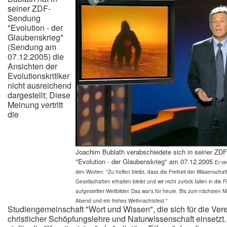
seiner ZDF-
Sendung
"Evolution - der
Glaubenskrieg"
(Sendung am
07.12.2005) die
Ansichten der
Evolutionskritiker
nicht ausreichend
dargestellt; Diese
Meinung vertritt
die
Joachim Bublath verabschiedete sich in seiner ZD
"Evolution - der Glaubenskrieg" am 07.12.2005
Er ve
den Worten:
"Zu hoffen bleibt, dass die Freiheit der Wissenscha
Gesellschaften erhalten bleibt und wir nicht zurück fallen in die Fin
aufgestellter Weltbilder. Das war's für heute. Bis zum nächsten 
Abend und ein frohes Weihnachtsfest."
Studiengemeinschaft "Wort und Wissen", die sich für die Ver
christlicher Schöpfungslehre und Naturwissenschaft einsetzt.