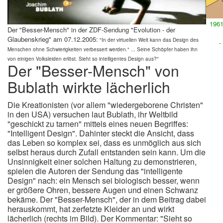
1961
Der "Besser-Mensch" in der ZDF-Sendung "Evolution - der
Glaubenskrieg" am 07.12.2005:
"In der virtuellen Welt kann das Design des
-
Menschen ohne Schwierigkeiten verbessert werden." ... Seine Schöpfer haben ihn
von einigen Volksleiden erlöst. Sieht so intelligentes Design aus?"
Der "Besser-Mensch" von
Bublath wirkte lächerlich
Die Kreationisten (vor allem "wiedergeborene Christen"
in den USA) versuchen laut Bublath, ihr Weltbild
"geschickt zu tarnen" mittels eines neuen Begriffes:
"Intelligent Design". Dahinter steckt die Ansicht, dass
das Leben so komplex sei, dass es unmöglich aus sich
selbst heraus durch Zufall entstanden sein kann. Um die
Unsinnigkeit einer solchen Haltung zu demonstrieren,
spielen die Autoren der Sendung das "intelligente
Design" nach: ein Mensch sei biologisch besser, wenn
er größere Ohren, bessere Augen und einen Schwanz
bekäme. Der "Besser-Mensch", der in dem Beitrag dabei
herauskommt, hat zerfetzte Kleider an und wirkt
lächerlich (rechts im Bild). Der Kommentar: "Sieht so