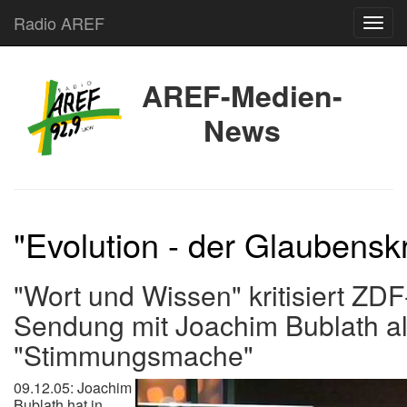
Radio AREF
Toggl
AREF-Medien-
News
"Evolution - der Glaubensk
"Wort und Wissen" kritisiert ZDF
Sendung mit Joachim Bublath al
"Stimmungsmache"
09.12.05: Joachim
Bublath hat in