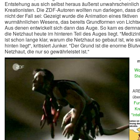
Entstehung aus sich selbst heraus äußerst unwahrscheinlich 
Kreationisten. Die ZDF-Autoren wollten nun darlegen, dass 
nicht der Fall sei: Gezeigt wurde die Animation eines fiktiven
wurmähnlichen Wesens, das bereits Grundformen von Lichts
Aus denen entwickelt sich dann das Auge. So kam es demna
die Netzhaut heute im hinteren Teil des Auges liegt. "Medizi
ist schon lange klar, warum die Netzhaut so gebaut ist, wie si
hinten liegt", kritisiert Junker. "Der Grund ist die enorme Blu
Netzhaut, die nur so gewährleistet ist."
m
Wo
St
ARE
übe
Fun
Kr
"inte