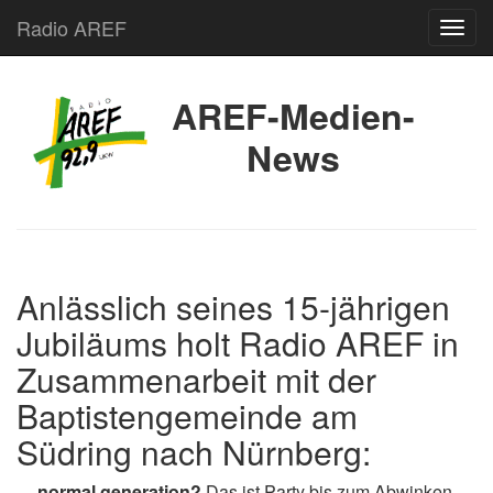
Radio AREF
Toggl
AREF-Medien-
News
Anlässlich seines 15-jährigen
Jubiläums holt Radio AREF in
Zusammenarbeit mit der
Baptistengemeinde am
Südring nach Nürnberg:
normal generation?
Das ist Party bis zum Abwinken.