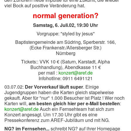
viel Bock auf positive Veränderung hat.
normal generation?
Samstag, 6. Juli.02, 19:30 Uhr
Vorgruppe: "styled by jesus"
Baptistengemeinde am Südring, Sperberstr. 166,
(Ecke Frankenstr./Allersberger Str.)
Nürnberg
Tickets:: VVK 10 € (Saturn, Karstadt, Alpha
Buchhandlung), Abendkasse 11 €
per mail :
konzert@aref.de
Infohotline: 0911 6491121
03.07.02:
Der Vorverkauf läuft super
. Einige
Jugendgruppen haben die Karten gleich stapelweise
gekauft. Aber für "nur" 1.000 Besucher ist Platz ! Wer noch
Karten will,
am besten gleich hier per e-Mail bestellen
:
konzert@aref.de
Auch ein Fernsehteam hat sich zum
Konzert angesagt. Um 17.30 Uhr gibt es eine
Pressekonferenz zum AREF-Jubiläum und mit NG.
NG? im Fernsehen...
schreibt NG? auf ihrer Homepage