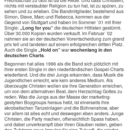
Freundschaft zu Gott ist da die Rede. Und dass Christsein,
nichts mit verstaubter Religion zu tun hat, ist zu spüren, zu
sehen und zu erleben. Die Bandmitglieder, bestehend aus
Simon, Steve, Marc und Rebecca, kommen aus der
Gegend von Stuttgart und haben im Sommer `01 mit Ihrer
Single:
„Long for you“
die deutschen Hitlisten gestürmt.
Über 30.000 Kopien wurden verkauft. Im Februar `02
nahmen sie an der deutschen Vorentscheidung zum grand
prix teil und landeten auf einem erfolgreichen dritten Platz.
Auch die Single
„Hold on”
war
wochenlang in den
deutschen Charts
.
Begonnen hat alles 1996 als die Band sich plötzlich mit
ihrer ersten Single in den niederländischen Gospel-Charts
wiederfand. Und die drei Jungs erkannten, dass Musik die
Jugendlichen erreicht, wie kein anderes Medium. Als
überzeugte Christen wollen sie ihre Generation erreichen,
um von dem alternativen Beat, dem Herzschlag Gottes zu
reden. Was die Jungs aus der Masse der marketing-
gestylten Boygroups heraus hebt, ist einerseits ihre
akrobatischen Tanzeinlagen und die Bühnenshow, aber
vor allem ist alles echt und deswegen eben anders. Junge
Christen, die Party machen, offensichtlich Spass haben,
und dabei unverkrampft über ihren Glauben reden, geben
den Zuhörern neue Impulse für eine Zukunft, die wieder