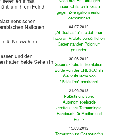
 seien ernsthaft
Nach drei Entführungen
müht, um ihrem Feind
haben Christen in Gaza
gegen Zwangskonversion
demonstriert
alästinensischen
e arabischen Nationen
04.07.2012:
„Al-Dschasira“ meldet, man
habe an Arafats persönlichen
gen für Neuwahlen
Gegenständen Polonium
gefunden
ulassen und den
30.06.2012:
n hatten beide Seiten in
Geburtskirche in Bethlehem
wurde von der UNESCO als
Weltkulturerbe von
"Palästina" anerkannt
21.06.2012:
Palästinensische
Autonomiebehörde
veröffentlicht Terminologie-
Handbuch für Medien und
Politik
13.03.2012:
Terroristen im Gazastreifen