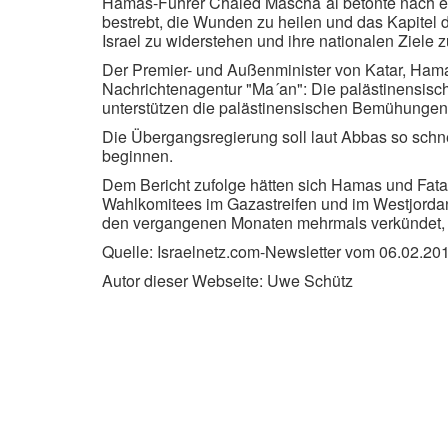
Hamas-Führer Chaled Mascha´al betonte nach ein
bestrebt, die Wunden zu heilen und das Kapitel 
Israel zu widerstehen und ihre nationalen Ziele z
Der Premier- und Außenminister von Katar, Hama
Nachrichtenagentur "Ma´an": Die palästinensische
unterstützen die palästinensischen Bemühungen 
Die Übergangsregierung soll laut Abbas so schn
beginnen.
Dem Bericht zufolge hätten sich Hamas und Fata
Wahlkomitees im Gazastreifen und im Westjordan
den vergangenen Monaten mehrmals verkündet, b
Quelle: Israelnetz.com-Newsletter vom 06.02.20
Autor dieser Webseite: Uwe Schütz