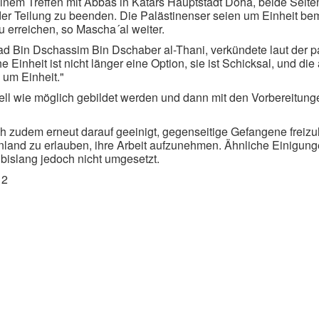
em Treffen mit Abbas in Katars Hauptstadt Doha, beide Seiten
der Teilung zu beenden. Die Palästinenser seien um Einheit be
u erreichen, so Mascha´al weiter.
d Bin Dschassim Bin Dschaber al-Thani, verkündete laut der p
 Einheit ist nicht länger eine Option, sie ist Schicksal, und di
um Einheit."
ell wie möglich gebildet werden und dann mit den Vorbereitun
h zudem erneut darauf geeinigt, gegenseitige Gefangene freiz
land zu erlauben, ihre Arbeit aufzunehmen. Ähnliche Einigunge
islang jedoch nicht umgesetzt.
12