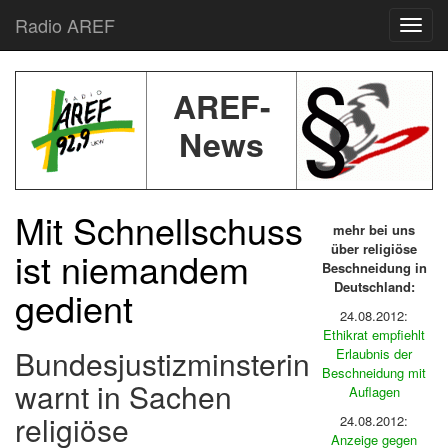
Radio AREF
Toggl
AREF-
News
Mit Schnellschuss
mehr bei uns
über religiöse
ist niemandem
Beschneidung in
Deutschland:
gedient
24.08.2012:
Ethikrat empfiehlt
Bundesjustizminsterin
Erlaubnis der
Beschneidung mit
warnt in Sachen
Auflagen
religiöse
24.08.2012:
Anzeige gegen