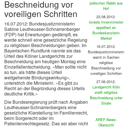
Beschneidung vor
jüdischen Rabbi aus
Hof
voreiligen Schritten
23.08.2012:
Israels Innenminister
16.07.2012: Bundesjustizministerin
appelliert an
Sabine Leutheusser-Schnarrenberger
Bundeskanzlerin
(FDP) hat Erwartungen gedämpft, es
Merkel
werde schnell eine gesetzliche Regelung
zu religiösen Beschneidungen geben. Im
16.07.2012:
Bayerischen Rundfunk nannte sie das
Bundesjustizminsterin
Urteil des Kölner Landgerichts zur
warnt in Sachen
Beschneidung am heutigen Montag eine
religiöse
Einzelfallentscheidung. «Man sollte nicht
Beschneidung vor
so tun, als hätte dieses Urteil
voreiligen Schritten
weitgehende Bindungswirkung»,
27.06.2012:
unterstrich die Ministerin. «Es gibt zu
Landgericht Köln
Recht an der Begründung dieses Urteils
stellt religiöse
deutliche Kritik.»
Beschneidung unter
Die Bundesregierung prüft nach Angaben
Strafe
Leutheusser-Schnarrenbergers eine
gesetzliche Klarstellung im Familienrecht,
beim Sorgerecht oder im
AREF-News-
Patientenrechtegesetz. Das sei aber nicht
Übersicht