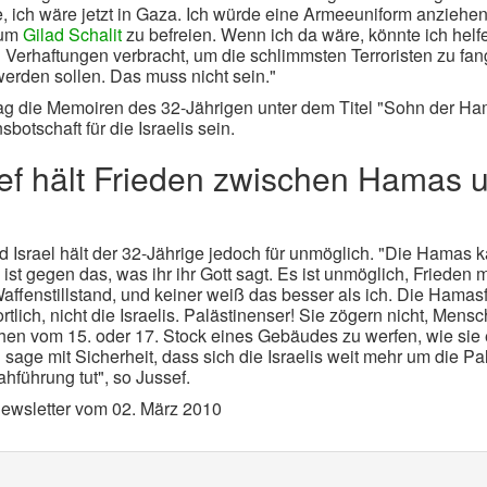
te, ich wäre jetzt in Gaza. Ich würde eine Armeeuniform anziehe
 um
Gilad Schalit
zu befreien. Wenn ich da wäre, könnte ich helf
 Verhaftungen verbracht, um die schlimmsten Terroristen zu fan
werden sollen. Das muss nicht sein."
ag die Memoiren des 32-Jährigen unter dem Titel "Sohn der H
botschaft für die Israelis sein.
f hält Frieden zwischen Hamas 
Israel hält der 32-Jährige jedoch für unmöglich. "Die Hamas 
ist gegen das, was ihr ihr Gott sagt. Es ist unmöglich, Frieden m
ffenstillstand, und keiner weiß das besser als ich. Die Hamasfü
lich, nicht die Israelis. Palästinenser! Sie zögern nicht, Mensc
n vom 15. oder 17. Stock eines Gebäudes zu werfen, wie sie
sage mit Sicherheit, dass sich die Israelis weit mehr um die Pa
hführung tut", so Jussef.
Newsletter vom 02. März 2010