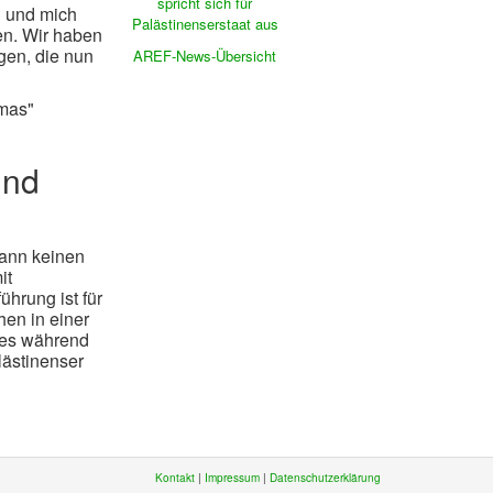
spricht sich für
n und mich
Palästinenserstaat aus
en. Wir haben
gen, die nun
AREF-News-Übersicht
amas"
und
kann keinen
it
hrung ist für
hen in einer
 es während
lästinenser
Kontakt
|
Impressum
|
Datenschutzerklärung