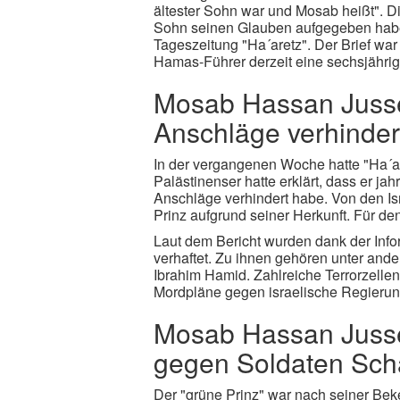
ältester Sohn war und Mosab heißt". Di
Sohn seinen Glauben aufgegeben habe u
Tageszeitung "Ha´aretz". Der Brief wa
Hamas-Führer derzeit eine sechsjährige
Mosab Hassan Jussef
Anschläge verhinder
In der vergangenen Woche hatte "Ha´ar
Palästinenser hatte erklärt, dass er ja
Anschläge verhindert habe. Von den Isr
Prinz aufgrund seiner Herkunft. Für de
Laut dem Bericht wurden dank der Inf
verhaftet. Zu ihnen gehören unter a
Ibrahim Hamid. Zahlreiche Terrorzellen
Mordpläne gegen israelische Regierun
Mosab Hassan Jussef
gegen Soldaten Scha
Der "grüne Prinz" war nach seiner Bek