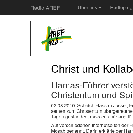
Radio AREF
Über uns
Radiopro
Christ und Kollab
Hamas-Führer verstö
Christentum und Spi
02.03.2010: Scheich Hassan Jussef, F
seinen zum Christentum übergetretene
Tagen gestanden, dass er jahrelang fü
Auf verschiedenen Internetseiten der
Mosab genannt. Darin erklärte der Ham