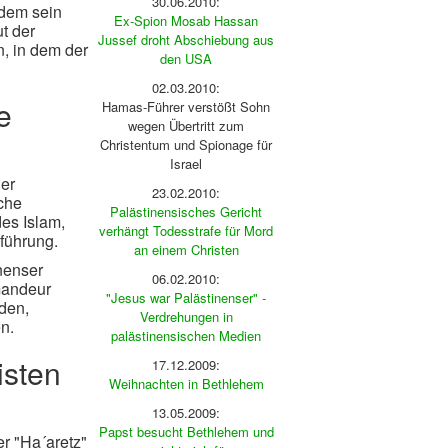
30.06.2010:
hdem sein
Ex-Spion Mosab Hassan
t der
Jussef droht Abschiebung aus
, in dem der
den USA
02.03.2010:
e
Hamas-Führer verstößt Sohn
wegen Übertritt zum
Christentum und Spionage für
Israel
Der
23.02.2010:
iche
Palästinensisches Gericht
es Islam,
verhängt Todesstrafe für Mord
sführung.
an einem Christen
nenser
06.02.2010:
mandeur
"Jesus war Palästinenser" -
rden,
Verdrehungen in
n.
palästinensischen Medien
isten
17.12.2009:
Weihnachten in Bethlehem
13.05.2009:
Papst besucht Bethlehem und
r "Ha´aretz"