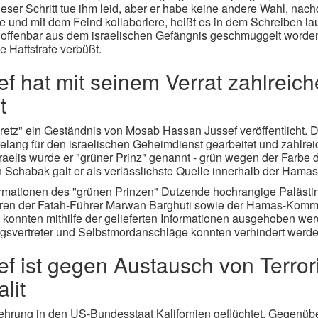
eser Schritt tue ihm leid, aber er habe keine andere Wahl, nac
nd mit dem Feind kollaboriere, heißt es in dem Schreiben lau
r offenbar aus dem israelischen Gefängnis geschmuggelt worden
 Haftstrafe verbüßt.
 hat mit seinem Verrat zahlreich
t
etz" ein Geständnis von Mosab Hassan Jussef veröffentlicht. 
hrelang für den israelischen Geheimdienst gearbeitet und zahlre
aelis wurde er "grüner Prinz" genannt - grün wegen der Farbe d
n Schabak galt er als verlässlichste Quelle innerhalb der Hama
ormationen des "grünen Prinzen" Dutzende hochrangige Palästi
nderen der Fatah-Führer Marwan Barghuti sowie der Hamas-Kom
 konnten mithilfe der gelieferten Informationen ausgehoben we
gsvertreter und Selbstmordanschläge konnten verhindert werde
 ist gegen Austausch von Terror
lit
ehrung in den US-Bundesstaat Kalifornien geflüchtet. Gegenübe