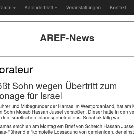
gramm
Kalenderblatt
Veranstaltungen
Kontakt
AREF-News
orateur
ßt Sohn wegen Übertritt zum
onage für Israel
ührer und Mitbegründer der Hamas im Westjordanland, hat am
n Sohn Mosab Hassan Jussef verstoßen. Dieser hatte in den 
r den israelischen Inlandsgeheimdienst Schabak tätig war.
 Hamas erschien am Montag ein Brief von Scheich Hassan Jusse
as-Führer die "komplette Lossagung von demjenigen, der einst