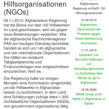
Hilfsorganisationen
Afghanistans
Regierung schließt 150
(NGOs)
Hilfsorganisationen
09.11.2010: Afghanistans Regierung
10.09.2010:
hat die Büros von fast 150 Hilfswerken
Afghanistan:
im Land geschlossen, weil sie gegen
Demonstrant bei
neue Bestimmungen verstoßen. Wie
Protesten gegen
die afghanische Nachrichtenagentur
Koran-Verbrennung
PAN am heutigen Dienstag berichtete,
erschossen
handelt es sich um 145 afghanische
11.01.2010:
und vier internationale Organisationen.
Gespräch von
Sie hätten es versäumt,
Bischofin Käßmann
Tätigkeitsberichte und
mit
Finanzunterlagen wie vorgeschrieben
Verteidigungsminister
einzureichen, hieß es.
zu Guttenberg über
Die Regierung hatte vor einigen
'Nichts ist gut in
Monaten eine Kommission eingerichtet,
Afghanistan'
um die Hilfswerke in Afghanistan
18.08.2009:
besser zu kontrollieren. In dem Land
Militär bringt zivile
sind Schätzungen zufolge etwa 1.300
Helfer in Afghanistan in
nichtstaatliche Organisationen (NGOs,
Gefahr
non-gouvernment organisations) tätig.