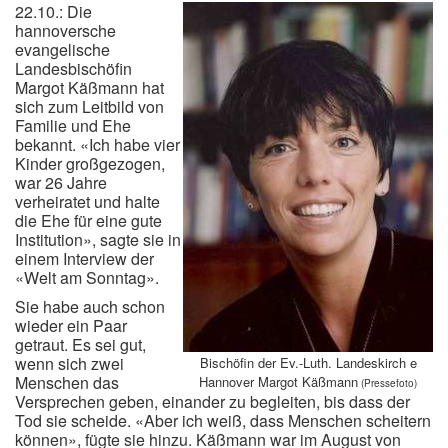
22.10.: Die
hannoversche
evangelische
Landesbischöfin
Margot Käßmann hat
sich zum Leitbild von
Familie und Ehe
bekannt. «Ich habe vier
Kinder großgezogen,
war 26 Jahre
verheiratet und halte
die Ehe für eine gute
Institution», sagte sie in
einem Interview der
«Welt am Sonntag».
Sie habe auch schon
wieder ein Paar
getraut. Es sei gut,
wenn sich zwei
Bischöfin der Ev.-Luth. Landeskirch e
Menschen das
Hannover Margot Käßmann
(Pressefoto)
Versprechen geben, einander zu begleiten, bis dass der
Tod sie scheide. «Aber ich weiß, dass Menschen scheitern
können», fügte sie hinzu. Käßmann war im August von