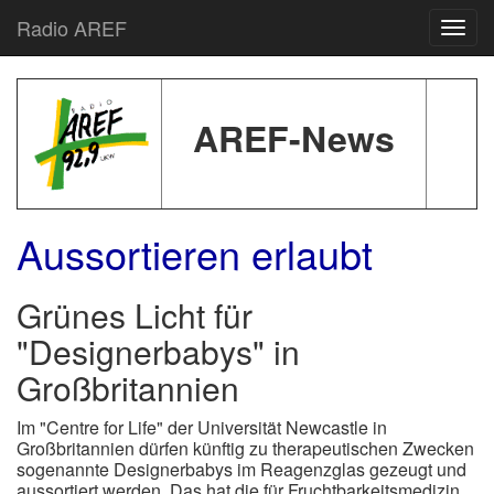
Radio AREF
Toggl
AREF-News
Aussortieren erlaubt
Grünes Licht für
"Designerbabys" in
Großbritannien
Im
"Centre for Life" der Universität Newcastle in
Großbritannien dürfen künftig zu therapeutischen Zwecken
sogenannte Designerbabys im Reagenzglas gezeugt und
aussortiert werden. Das hat die für Fruchtbarkeitsmedizin