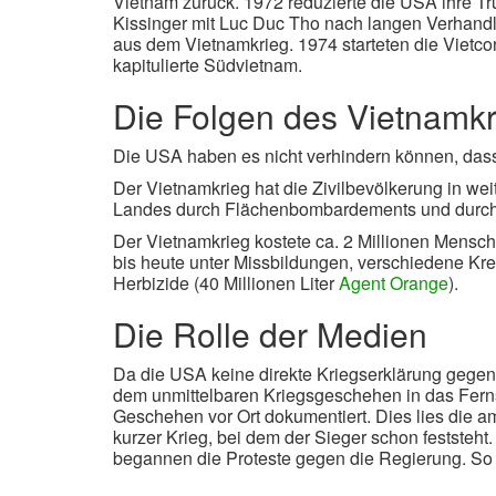
Vietnam zurück. 1972 reduzierte die USA ihre Tr
Kissinger mit Luc Duc Tho nach langen Verhandl
aus dem Vietnamkrieg. 1974 starteten die Vietc
kapitulierte Südvietnam.
Die Folgen des Vietnamk
Die USA haben es nicht verhindern können, dass 
Der Vietnamkrieg hat die Zivilbevölkerung in wei
Landes durch Flächenbombardements und durch 
Der Vietnamkrieg kostete ca. 2 Millionen Mensc
bis heute unter Missbildungen, verschiedene K
Herbizide (40 Millionen Liter
Agent Orange
).
Die Rolle der Medien
Da die USA keine direkte Kriegserklärung gegen
dem unmittelbaren Kriegsgeschehen in das Ferns
Geschehen vor Ort dokumentiert. Dies lies die a
kurzer Krieg, bei dem der Sieger schon feststeht.
begannen die Proteste gegen die Regierung. So 