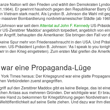
anze Nation will den Frieden und wählt den Demokraten Lyndo
1.1964). Er gewinnt haushoch gegen den Republikaner Barry Gol
 in Vietnam stark macht. Als Lyndon B. Johnson die Wahl mit g
e massiver Bombardierung nordvietnamesischer Städte (ab 1965
 (Johnson war seit dem
Attentat auf John F. Kennedy
US-Präsiden
er US-Zerstörer 'Maddox' angeblich torpediert, angeblich von e
 Angriff, behaupten die Amerikaner. Sie bringen den Fall vor d
 keine Spur mehr von Friedenssehnsucht in den USA. Und Präs
en. US-Präsident Lyndon B. Johnson: 'As I speak to you tonight
ir in den Krieg eingetreten). Zum ersten Mal greifen die Amerik
 war eine Propaganda-Lüge
w York Times heraus: Der Kriegsgrund war eine glatte Propagan
hen Verbündeten zuerst angegriffen.
riff auf den Zerstörer Maddox gibt es keine Belege, das ist ein
hen Anlass aus mehreren Gründen. Der wichtigste war: Er bra
freie Hand zu bekommen für Kriegsführung gegen Nordvietnam u
Weltöffentlichkeit auf seine Seite ziehen. Und dazu war ihm di