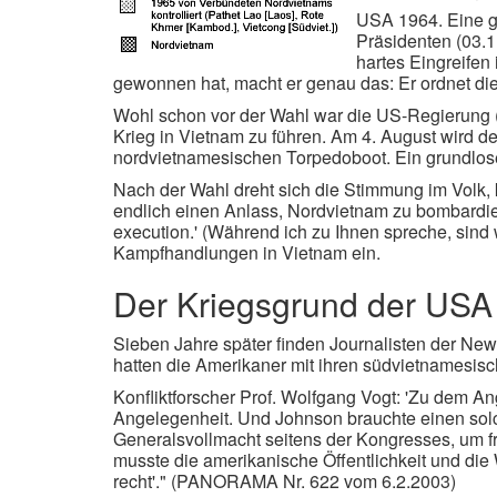
USA 1964. Eine g
Präsidenten (03.1
hartes Eingreifen
gewonnen hat, macht er genau das: Er ordnet di
Wohl schon vor der Wahl war die US-Regierung
Krieg in Vietnam zu führen. Am 4. August wird d
nordvietnamesischen Torpedoboot. Ein grundloser
Nach der Wahl dreht sich die Stimmung im Volk,
endlich einen Anlass, Nordvietnam zu bombardier
execution.' (Während ich zu Ihnen spreche, sind w
Kampfhandlungen in Vietnam ein.
Der Kriegsgrund der USA
Sieben Jahre später finden Journalisten der Ne
hatten die Amerikaner mit ihren südvietnamesisc
Konfliktforscher Prof. Wolfgang Vogt: 'Zu dem Ang
Angelegenheit. Und Johnson brauchte einen solc
Generalsvollmacht seitens der Kongresses, um 
musste die amerikanische Öffentlichkeit und die 
recht'." (PANORAMA Nr. 622 vom 6.2.2003)