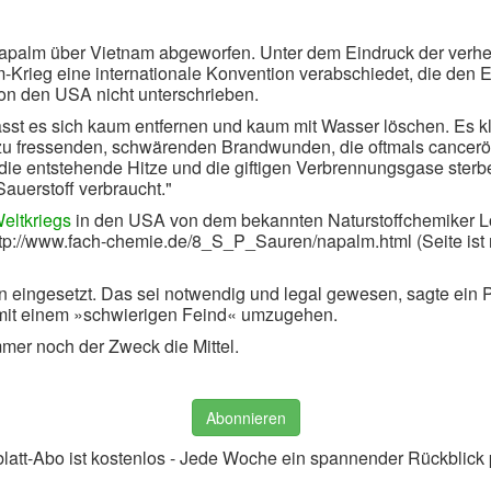
apalm über Vietnam abgeworfen. Unter dem Eindruck der verh
rieg eine internationale Konvention verabschiedet, die den E
n den USA nicht unterschrieben.
sst es sich kaum entfernen und kaum mit Wasser löschen. Es kle
hrt zu fressenden, schwärenden Brandwunden, die oftmals cance
h die entstehende Hitze und die giftigen Verbrennungsgase ster
Sauerstoff verbraucht."
eltkriegs
in den USA von dem bekannten Naturstoffchemiker Lo
http://www.fach-chemie.de/8_S_P_Sauren/napalm.html (Seite ist 
eingesetzt. Das sei notwendig und legal gewesen, sagte ein
it einem »schwierigen Feind« umzugehen.
mmer noch der Zweck die Mittel.
Abonnieren
latt-Abo ist kostenlos - Jede Woche ein spannender Rückblick 