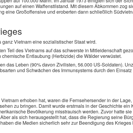
uppen auf 100.000 Mann. Im Januar 1973 einigten sich der Sich
ungen auf einen Waffenstilstand. Mit diesem Abkommen zog sic
ong eine Großoffensive und eroberten dann schließlich Südvie
rieges
ganz Vietnam eine sozialistischer Staat wird.
ten Teil des Vietnams auf das schwerste in Mitleidenschaft gez
chemische Entlaubung (Herbizide) die Wälder verwüstet.
hen das Leben (90% davon Zivilisten, 56.000 US-Soldaten). Un
rebsarten und Schwächen des Immunsystems durch den Einsatz 
 Vietnam erhoben hat, waren die Fernsehersender in der Lage, 
ehen zu bringen. Damit wurde erstmals in der Geschichte ein K
merikanische Bevölkerung misstrauisch werden. Zuvor hatte sie
 Aber als sich herausgestellt hat, dass die Regierung seine Bür
haben die Medien sicherlich sehr zur Beendigung des Krieges 