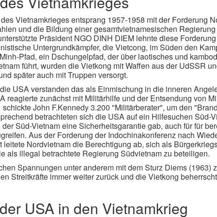
 des Vietnamkrieges
 des Vietnamkrieges entsprang 1957-1958 mit der Forderung N
hlen und die Bildung einer gesamtvietnamesischen Regierung
unterstützte Präsident NGO DINH DIEM lehnte diese Forderung 
stische Untergrundkämpfer, die Vietcong, im Süden den Kam
Minh-Pfad, ein Dschungelpfad, der über laotisches und kambo
etnam führt, wurden die Vietkong mit Waffen aus der UdSSR un
 und später auch mit Truppen versorgt.
die USA verstanden das als Einmischung in die inneren Angel
 reagierte zunächst mit Militärhilfe und der Entsendung von Mi
schickte John F.Kennedy 3.200 "Militärberater", um den "Bran
prechend betrachteten sich die USA auf ein Hilfesuchen Süd-
der Süd-Vietnam eine Sicherheitsgarantie gab, auch für für berec
ugreifen. Aus der Forderung der Indochinakonferenz nach Wiede
it leitete Nordvietnam die Berechtigung ab, sich als Bürgerkrie
e als illegal betrachtete Regierung Südvietnam zu beteiligen.
schen Spannungen unter anderem mit dem Sturz Diems (1963) z
n Streitkräfte immer weiter zurück und die Vietkong beherrscht
der USA in den Vietnamkrieg