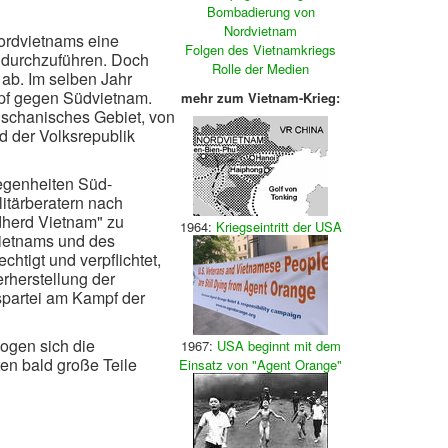
Bombadierung von
Nordvietnam
ordvietnams eine
Folgen des Vietnamkriegs
 durchzuführen. Doch
Rolle der Medien
ab. Im selben Jahr
pf gegen Südvietnam.
mehr zum Vietnam-Krieg:
dschanisches Gebiet, von
d der Volksrepublik
egenheiten Süd-
litärberatern nach
dherd Vietnam" zu
1964:
Kriegseintritt der USA
Vietnams und des
htigt und verpflichtet,
rherstellung der
gspartei am Kampf der
ogen sich die
1967:
USA beginnt mit dem
en bald große Teile
Einsatz von "Agent Orange"