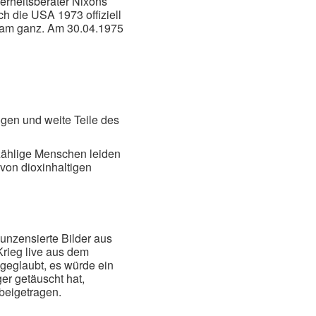
erheitsberater Nixons
h die USA 1973 offiziell
tnam ganz. Am 30.04.1975
ogen und weite Teile des
zählige Menschen leiden
von dioxinhaltigen
unzensierte Bilder aus
rieg live aus dem
 geglaubt, es würde ein
ger getäuscht hat,
beigetragen.