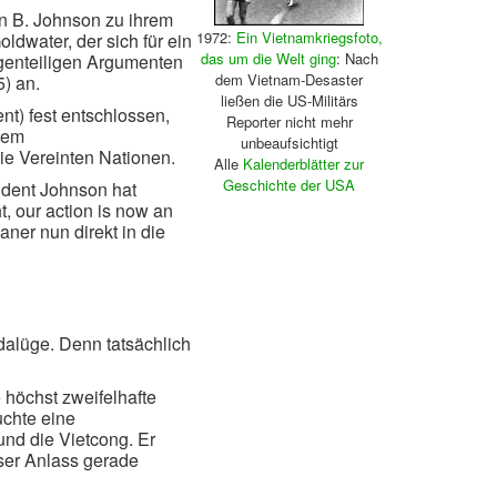
n B. Johnson zu ihrem
1972:
Ein Vietnamkriegsfoto,
dwater, der sich für ein
das um die Welt ging
: Nach
egenteiligen Argumenten
dem Vietnam-Desaster
) an.
ließen die US-Militärs
t) fest entschlossen,
Reporter nicht mehr
inem
unbeaufsichtigt
ie Vereinten Nationen.
Alle
Kalenderblätter zur
Geschichte der USA
ident Johnson hat
, our action is now an
aner nun direkt in die
dalüge. Denn tatsächlich
e höchst zweifelhafte
uchte eine
nd die Vietcong. Er
eser Anlass gerade