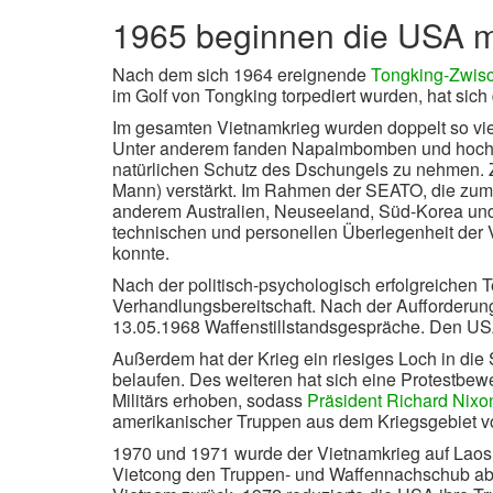
1965 beginnen die USA m
Nach dem sich 1964 ereignende
Tongking-Zwisc
im Golf von Tongking torpediert wurden, hat sic
Im gesamten Vietnamkrieg wurden doppelt so vie
Unter anderem fanden Napalmbomben und hochgi
natürlichen Schutz des Dschungels zu nehmen. Z
Mann) verstärkt. Im Rahmen der SEATO, die zu
anderem Australien, Neuseeland, Süd-Korea und T
technischen und personellen Überlegenheit der 
konnte.
Nach der politisch-psychologisch erfolgreichen 
Verhandlungsbereitschaft. Nach der Aufforderu
13.05.1968 Waffenstillstandsgespräche. Den USA 
Außerdem hat der Krieg ein riesiges Loch in die 
belaufen. Des weiteren hat sich eine Protestbe
Militärs erhoben, sodass
Präsident Richard Nixo
amerikanischer Truppen aus dem Kriegsgebiet vor
1970 und 1971 wurde der Vietnamkrieg auf Lao
Vietcong den Truppen- und Waffennachschub abz