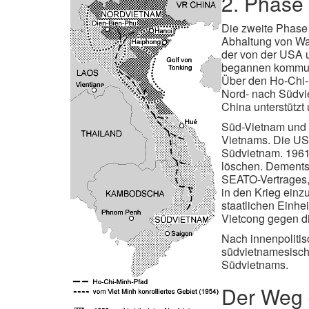
2. Phase
Die zweite Phase
Abhaltung von Wa
der von der USA 
begannen kommuni
Über den Ho-Chi-
Nord- nach Südvi
China unterstützt
Süd-Vietnam und 
Vietnams. Die USA
Südvietnam. 1961 
löschen. Dements
SEATO-Vertrages, 
in den Krieg einz
staatlichen Einhe
Vietcong gegen di
Nach innenpoliti
südvietnamesische
Südvietnams.
Der Weg 