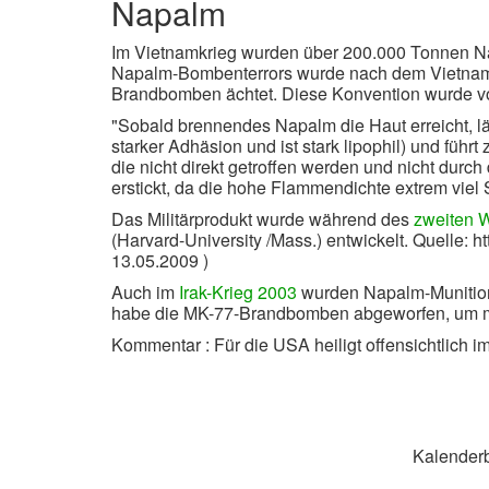
Napalm
Im Vietnamkrieg wurden über 200.000 Tonnen N
Napalm-Bombenterrors wurde nach dem Vietnam-K
Brandbomben ächtet. Diese Konvention wurde vo
"Sobald brennendes Napalm die Haut erreicht, lä
starker Adhäsion und ist stark lipophil) und fü
die nicht direkt getroffen werden und nicht durc
erstickt, da die hohe Flammendichte extrem viel 
Das Militärprodukt wurde während des
zweiten W
(Harvard-University /Mass.) entwickelt. Quelle: 
13.05.2009 )
Auch im
Irak-Krieg 2003
wurden Napalm-Munition 
habe die MK-77-Brandbomben abgeworfen, um m
Kommentar : Für die USA heiligt offensichtlich i
Kalenderb