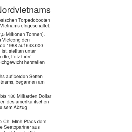
Nordvietnams
mesischen Torpedobooten
 Vietnams eingeschaltet.
,5 Millionen Tonnen).
m Vietcong den
nde 1968 auf 543.000
, stellten unter
ie, trotz ihrer
ichgewicht herstellen
hs auf beiden Seiten
ietnams, begannen am
bis 180 Milliarden Dollar
rken des amerikanischen
weisem Abzug
Ho-Chi-Minh-Pfads dem
e Seatopartner aus