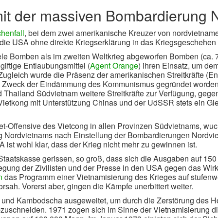
it der massiven Bombardierung 
henfall
, bei dem zwei amerikanische Kreuzer von nordvietna
h die USA ohne direkte Kriegserklärung in das Kriegsgeschehen
le Bomben als im zweiten Weltkrieg abgeworfen Bomben (ca. 7
ftige Entlaubungsmittel (
Agent Orange
) ihren Einsatz, um de
ugleich wurde die Präsenz der amerikanischen Streitkräfte (E
m Zweck der Eindämmung des Kommunismus gegründet worden ist
hailand Südvietnam weitere Streitkräfte zur Verfügung, gegen d
Vietkong mit Unterstützung Chinas und der UdSSR stets ein Gle
Tet-Offensive des Vietcong in allen Provinzen Südvietnams, wuc
ng Nordvietnams nach Einstellung der Bombardierungen Nordv
ist wohl klar, dass der Krieg nicht mehr zu gewinnen ist.
Staatskasse gerissen, so groß, dass sich die Ausgaben auf 150 
wegung der Zivilisten und der Presse in den USA gegen das Wi
n
das Programm einer Vietnamisierung des Krieges auf stufen
sah. Vorerst aber, gingen die Kämpfe unerbittert weiter.
s und Kambodscha ausgeweitet, um durch die Zerstörung des 
uschneiden. 1971 zogen sich im Sinne der Vietnamisierung di