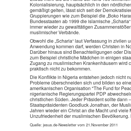
Kolonialisierung, hauptsächlich in den nördlich
gemäßigt gelten, lässt sich seit der Demokratis
Gruppierungen wie zum Beispiel die „Boko Haram
Bundesstaaten ab 1999 die islamische „Scharia“ 
immer wieder zu gewalttätigen Zusammenstößen 
muslimischer Verbände.
Obwohl die „Scharia“ laut Verfassung in zivilen 
Anwendung kommen darf, werden Christen in Nord
Darüber hinaus sind Benachteiligungen oder Dis
zum Beispiel christliche Mädchen in einigen st
Zugang zu muslimischen Krankenhäusern wird chri
praktisch nicht zu bekommen.
Die Konflikte in Nigeria entstehen jedoch nicht nu
Probleme überschneiden sich und bilden so eine 
amerikanischen Organisation "The Fund for Pea
nigerianische Regierungspartei PDP abwechsel
christlichen Süden. Jeder Präsident sollte dann
Staatspräsidenten Goodluck Jonathan, der Musli
Jahren wieder ein Christ an die Macht und viele 
Unzufriedenheit der muslimischen Bevölkerung. B
Quelle: jesus.de-Newsletter vom 21.November 2011