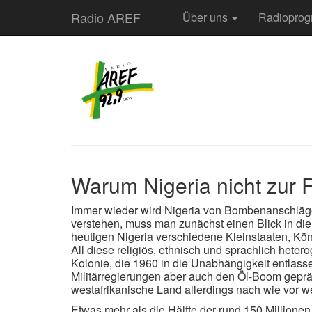
Radio AREF
Über uns
Radiopro
Warum Nigeria nicht zur
Immer wieder wird Nigeria von Bombenanschlägen
verstehen, muss man zunächst einen Blick in die 
heutigen Nigeria verschiedene Kleinstaaten, Kö
All diese religiös, ethnisch und sprachlich hete
Kolonie, die 1960 in die Unabhängigkeit entlass
Militärregierungen aber auch den Öl-Boom geprägt
westafrikanische Land allerdings nach wie vor wei
Etwas mehr als die Hälfte der rund 150 Millione