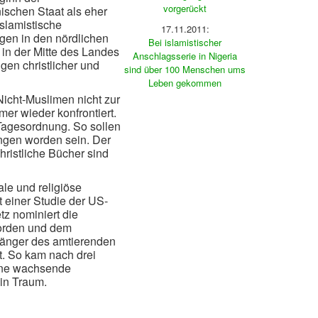
vorgerückt
ischen Staat als eher
slamistische
17.11.2011:
gen in den nördlichen
Bei islamistischer
in der Mitte des Landes
Anschlagsserie in Nigeria
en christlicher und
sind über 100 Menschen ums
Leben gekommen
Nicht-Muslimen nicht zur
er wieder konfrontiert.
Tagesordnung. So sollen
ngen worden sein. Der
hristliche Bücher sind
ale und religiöse
 einer Studie der US-
z nominiert die
orden und dem
rgänger des amtierenden
t. So kam nach drei
eine wachsende
ein Traum.