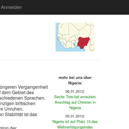
Anmelden
mehr bei uns über
Nigeria:
 jüngeren Vergangenheit
06.01.2012:
uf dem Gebiet des
Sechs Tote bei erneutem
erschiedenen Sprachen.
Anschlag auf Christen in
inzigen britischen
Nigeria
ere Unruhen,
 Stabilität ist das
05.01.2012:
Nigeria ist auf Platz 13 des
Weltverfolgungsindex
ginn der