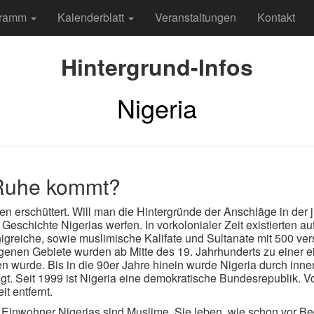
gramm
Kalenderblatt
Veranstaltungen
Kontakt
Hintergrund-Infos
Nigeria
 Ruhe kommt?
 erschüttert. Will man die Hintergründe der Anschläge in der
Geschichte Nigerias werfen. In vorkolonialer Zeit existierten a
nigreiche, sowie muslimische Kalifate und Sultanate mit 500 v
rogenen Gebiete wurden ab Mitte des 19. Jahrhunderts zu einer e
en wurde. Bis in die 90er Jahre hinein wurde Nigeria durch inn
. Seit 1999 ist Nigeria eine demokratische Bundesrepublik. Von
t entfernt.
n Einwohner Nigerias sind Muslime. Sie leben, wie schon vor Be