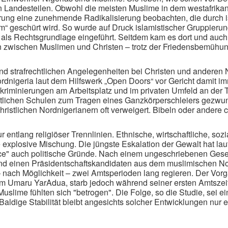
en Landesteilen. Obwohl die meisten Muslime in dem westafrikan
ierung eine zunehmende Radikalisierung beobachten, die durch i
“ geschürt wird. So wurde auf Druck islamistischer Gruppierun
als Rechtsgrundlage eingeführt. Seitdem kam es dort und auch 
zwischen Muslimen und Christen – trotz der Friedensbemühung
und strafrechtlichen Angelegenheiten bei Christen und anderen 
nigeria laut dem Hilfswerk „Open Doors“ vor Gericht damit imm
kriminierungen am Arbeitsplatz und im privaten Umfeld an der 
aatlichen Schulen zum Tragen eines Ganzkörperschleiers gezwu
stlichen Nordnigerianern oft verweigert. Bibeln oder andere c
r entlang religiöser Trennlinien. Ethnische, wirtschaftliche, sozi
explosive Mischung. Die jüngste Eskalation der Gewalt hat laut
ce" auch politische Gründe. Nach einem ungeschriebenen Geset
nd einen Präsidentschaftskandidaten aus dem muslimischen N
 – nach Möglichkeit – zwei Amtsperioden lang regieren. Der Vo
m Umaru YarAdua, starb jedoch während seiner ersten Amtszei
Muslime fühlten sich "betrogen". Die Folge, so die Studie, sei 
aldige Stabilität bleibt angesichts solcher Entwicklungen nur 