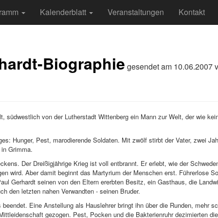
gramm
Kalenderblatt
Veranstaltungen
Kontakt
hardt-Biographie
gesendet am
10.06.2007
lt, südwestlich von der Lutherstadt Wittenberg ein Mann zur Welt, der wie k
ges: Hunger, Pest, marodierende Soldaten. Mit zwölf stirbt der Vater, zwei Ja
e in Grimma.
ckens. Der Dreißigjährige Krieg ist voll entbrannt. Er erlebt, wie der Schwede
gen wird. Aber damit beginnt das Martyrium der Menschen erst. Führerlose S
 Paul Gerhardt seinen von den Eltern ererbten Besitz, ein Gasthaus, die Land
auch den letzten nahen Verwandten - seinen Bruder.
endet. Eine Anstellung als Hauslehrer bringt ihn über die Runden, mehr schl
n Mittleidenschaft gezogen. Pest, Pocken und die Bakterienruhr dezimierten d