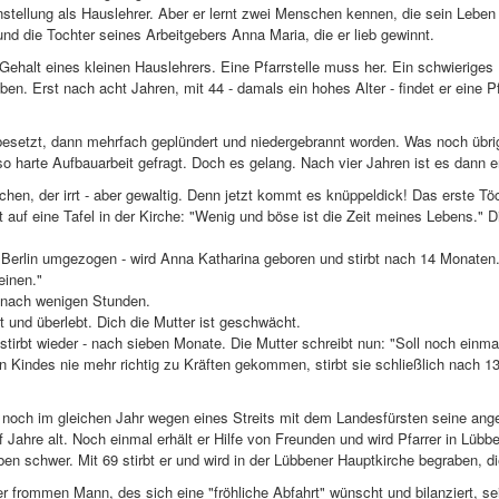
stellung als Hauslehrer. Aber er lernt zwei Menschen kennen, die sein Leben
d die Tochter seines Arbeitgebers Anna Maria, die er lieb gewinnt.
 Gehalt eines kleinen Hauslehrers. Eine Pfarrstelle muss her. Ein schwieriges
n. Erst nach acht Jahren, mit 44 - damals ein hohes Alter - findet er eine Pf
esetzt, dann mehrfach geplündert und niedergebrannt worden. Was noch übrig
o harte Aufbauarbeit gefragt. Doch es gelang. Nach vier Jahren ist es dann e
uchen, der irrt - aber gewaltig. Denn jetzt kommt es knüppeldick! Das erste T
 auf eine Tafel in der Kirche: "Wenig und böse ist die Zeit meines Lebens." Di
 Berlin umgezogen - wird Anna Katharina geboren und stirbt nach 14 Monaten. 
einen."
t nach wenigen Stunden.
 und überlebt. Dich die Mutter ist geschwächt.
n, stirbt wieder - nach sieben Monate. Die Mutter schreibt nun: "Soll noch ei
en Kindes nie mehr richtig zu Kräften gekommen, stirbt sie schließlich nach 1
 noch im gleichen Jahr wegen eines Streits mit dem Landesfürsten seine angese
 Jahre alt. Noch einmal erhält er Hilfe von Freunden und wird Pfarrer in Lüb
 schwer. Mit 69 stirbt er und wird in der Lübbener Hauptkirche begraben, di
r frommen Mann, des sich eine "fröhliche Abfahrt" wünscht und bilanziert, se