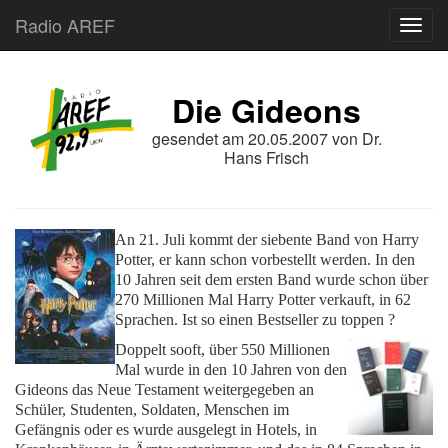
Radio AREF
Toggl
Die Gideons
gesendet am
20.05.2007
von
Dr.
Hans Frisch
An
21
. Juli kommt der siebente Band von Harry
Potter, er kann schon vorbestellt werden.
In den
10
Jahren seit dem ersten Band wurde schon über
270
Millionen Mal Harry Potter verkauft, in
62
Sprachen.
Ist so einen Bestseller zu toppen ?
Doppelt sooft, über
550
Millionen
Mal wurde in den
10
Jahren von den
Gideons das Neue Testament weitergegeben an
Schüler, Studenten, Soldaten, Menschen im
Gefängnis oder es wurde ausgelegt in Hotels, in