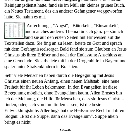
Reinigungsdienst hatte, fand sie im Müll ein kleines grünes Buch,
ein Neues Testament, das ein anderer Gefangener weggeworfen
hatte. Sie nahm es mit.
"Anfechtung", "Angst", "Bitterkeit", "Einsamkeit",
und manches anderes Thema für sich ganz persönlich
fand sie auf den ersten Seiten mit Hinweisen auf die
Textstellen dazu.
Sie fing an zu lesen, betete zu Gott und sprach
mit dem Gefängnisseelsorger.
Bald fand sie zum Glauben an Jesus
Christus als ihren Erlöser und nach der Entlassung Anschluss an
eine Gemeinde. Sie arbeitete mit in der Drogenhilfe in Bayern und
später unter Straßenkindern in Brasilien.
Sehr viele Menschen haben durch die Begegnung mit Jesus
Christus einen neuen Anfang, einen neuen Maßstab, eine neue
Freiheit für ihr Leben bekommen. In den Evangelien ist diese
Begegnung möglich, ohne Evangelium kaum.
Allen Ernstes bin
ich der Meinung, die Hilfe für Menschen, dass sie Jesus Christus
finden, oder, sich von ihm finden lassen, ist die beste
Entwicklungshilfe. Allerdings hat die Heilsarmee Recht mit ihren
Slogan: „Erst die Suppe, dann das Evangelium“. Suppe allein
bringt es nicht.
Musik