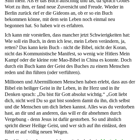
Sinn mehr.
Als er das Buch aufschlug und las, da sprach Gottes
Wort zu ihm, er fand neue Zuversicht und Freude. Wieder in
Berlin zurück rief er die Gideons an, ob er so ein Buch
bekommen könne, mit dem sein Leben noch einmal neu
begonnen hat. So haben wir es erfahren.
Ich kann mir vorstellen, dass mancher jetzt Schwierigkeiten hat:
Wie soll ein Buch, in dem ich lese, mein Leben verändern, ja,
retten?
Das kann kein Buch - nicht die Bibel, nicht der Koran,
nicht das Kommunistische Manifest, so wenig wie Hitlers Mein
Kampf oder die kleine rote Mao-Bibel in China es konnte. Doch
durch ein Buch kann der Geist des Buches zu einem Menschen
reden und ihn führen (oder verführen).
Millionen und Abermillionen Menschen haben erlebt, dass aus der
Bibel ein heiliger Geist in ihr Leben, in ihr Herz und in ihr
Denken sprach: „Du bist für Gott absolut wichtig.“ „Gott liebt
dich, nicht weil Du so gut bist sondern damit du ihn, dich selbst
und die Menschen um dich lieben kannst. Alles was du verdorben
hast, an dir und an anderen, das will er dir abnehmen durch
Vergebung - denn Jesus ist dafür gestorben.
So und ähnlich
spricht dieser Heilige Geist, und wer sich auf ihn einlässt, den
führt er auf völlig neuen Wegen.