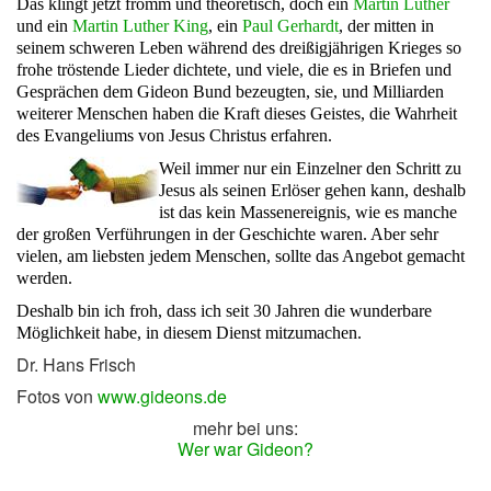
Das klingt jetzt fromm und theoretisch, doch ein
Martin Luther
und ein
Martin Luther King
, ein
Paul Gerhardt
, der mitten in
seinem schweren Leben während des dreißigjährigen Krieges so
frohe tröstende Lieder dichtete, und viele, die es in Briefen und
Gesprächen dem Gideon Bund bezeugten, sie, und Milliarden
weiterer Menschen haben die Kraft dieses Geistes, die Wahrheit
des Evangeliums von Jesus Christus erfahren.
Weil immer nur ein Einzelner den Schritt zu
Jesus als seinen Erlöser gehen kann, deshalb
ist das kein Massenereignis, wie es manche
der großen Verführungen in der Geschichte waren. Aber sehr
vielen, am liebsten jedem Menschen, sollte das Angebot gemacht
werden.
Deshalb bin ich froh, dass ich seit
30
Jahren die wunderbare
Möglichkeit habe, in diesem Dienst mitzumachen.
Dr. Hans Frisch
Fotos von
www.gideons.de
mehr bei uns:
Wer war Gideon?