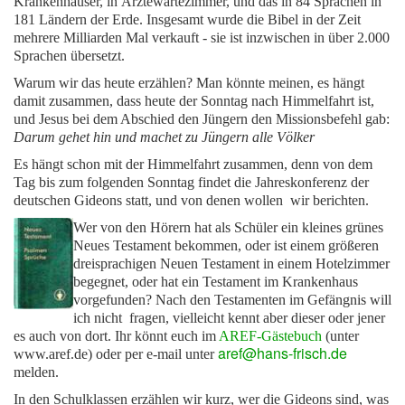
Krankenhäuser, in Ärztewartezimmer, und das in
84
Sprachen in
181
Ländern der Erde.
Insgesamt wurde die Bibel in der Zeit
mehrere Milliarden Mal verkauft - sie ist inzwischen in über
2.000
Sprachen übersetzt.
Warum wir das heute erzählen?
Man könnte meinen, es hängt
damit zusammen, dass heute der Sonntag nach Himmelfahrt ist,
und Jesus bei dem Abschied den Jüngern den Missionsbefehl gab:
Darum gehet hin und machet zu Jüngern alle Völker
Es hängt schon mit der Himmelfahrt zusammen, denn von dem
Tag bis zum folgenden Sonntag findet die Jahreskonferenz der
deutschen Gideons statt, und von denen wollen wir berichten.
Wer von den Hörern hat als Schüler ein kleines grünes
Neues Testament bekommen, oder ist einem größeren
dreisprachigen Neuen Testament in einem Hotelzimmer
begegnet, oder hat ein Testament im Krankenhaus
vorgefunden? Nach den Testamenten im Gefängnis will
ich nicht fragen, vielleicht kennt aber dieser oder jener
es auch von dort.
Ihr könnt euch im
AREF-Gästebuch
(unter
aref@hans-frisch.de
www.aref.de) oder per e-mail unter
melden.
In den Schulklassen erzählen wir kurz, wer die Gideons sind, was