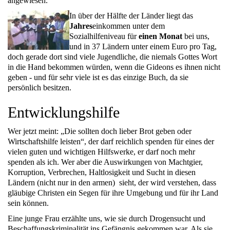
angewiesen.
In über der Hälfte der Länder liegt das
Jahres
einkommen unter dem
Sozialhilfeniveau für
einen Monat
bei uns,
und in
37
Ländern unter einem Euro pro Tag,
doch gerade dort sind viele Jugendliche, die niemals Gottes Wort
in die Hand bekommen würden, wenn die Gideons es ihnen nicht
geben - und für sehr viele ist es das einzige Buch, da sie
persönlich besitzen.
Entwicklungshilfe
Wer jetzt meint: „Die sollten doch lieber Brot geben oder
Wirtschaftshilfe leisten“, der darf reichlich spenden für eines der
vielen guten und wichtigen Hilfswerke, er darf noch mehr
spenden als ich.
Wer aber die Auswirkungen von Machtgier,
Korruption, Verbrechen, Haltlosigkeit und Sucht in diesen
Ländern (nicht nur in den armen) sieht, der wird verstehen, dass
gläubige Christen ein Segen für ihre Umgebung und für ihr Land
sein können.
Eine junge Frau erzählte uns, wie sie durch Drogensucht und
Beschaffungskriminalität ins Gefängnis gekommen war. Als sie