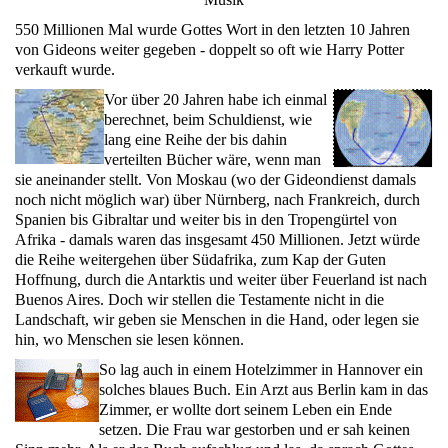
550
Millionen Mal wurde Gottes Wort in den letzten
10
Jahren
von Gideons weiter gegeben - doppelt so oft wie Harry Potter
verkauft wurde.
Vor über
20
Jahren habe ich einmal
berechnet, beim Schuldienst, wie
lang eine Reihe der bis dahin
verteilten Bücher wäre, wenn man
sie aneinander stellt.
Von Moskau (wo der Gideondienst damals
noch nicht möglich war) über Nürnberg, nach Frankreich, durch
Spanien bis Gibraltar und weiter bis in den Tropengürtel von
Afrika - damals waren das insgesamt
450
Millionen. Jetzt würde
die Reihe weitergehen über Südafrika, zum Kap der Guten
Hoffnung, durch die Antarktis und weiter über Feuerland ist nach
Buenos Aires.
Doch wir stellen die Testamente nicht in die
Landschaft, wir geben sie Menschen in die Hand, oder legen sie
hin, wo Menschen sie lesen können.
So lag auch in einem Hotelzimmer in Hannover ein
solches blaues Buch. Ein Arzt aus Berlin kam in das
Zimmer, er wollte dort seinem Leben ein Ende
setzen. Die Frau war gestorben und er sah keinen