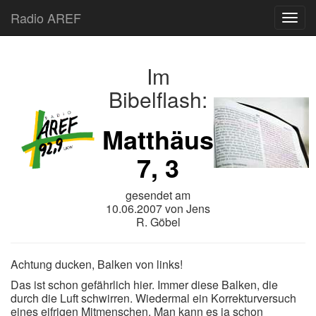
Radio AREF
Toggl
Im
Bibelflash:
Matthäus
7, 3
gesendet am
10.06.2007
von
Jens
R. Göbel
Achtung ducken, Balken von links!
Das ist schon gefährlich hier. Immer diese Balken, die
durch die Luft schwirren. Wiedermal ein Korrekturversuch
eines eifrigen Mitmenschen. Man kann es ja schon