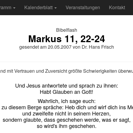
gramm
Kalenderblatt
Veranstaltungen
Kontakt
Bibelflash
Markus 11, 22-24
gesendet am
20.05.2007
von
Dr. Hans Frisch
and mit Vertrauen und Zuversicht größte Schwierigkeiten über
Und Jesus antwortete und sprach zu ihnen:
Habt Glauben an Gott!
Wahrlich, ich sage euch:
 zu diesem Berge spräche: Heb dich und wirf dich ins Me
und zweifelte nicht in seinem Herzen,
sondern glaubte, dass geschehen werde, was er sagt,
so wird's ihm geschehen.