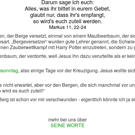
Darum sage ich euch:
Alles, was ihr bittet in eurem Gebet,
glaubt nur, dass ihr's empfangt,
so wird's euch zuteil werden.
Markus 11, 22-24
, der Berge versetzt, einmal von einem Maulbeerbaum, der sich
art. „Bergeversetzer“ wurden gute Lehrer genannt, die Schwie
 einen Zauberwettkampf mit Harry Potter einzutreten, sondern zu
um, der verdorrte, weil Jesus ihn dazu verurteilte als er kein
msonntag
, also einige Tage vor der Kreuzigung. Jesus wollte sic
ns nicht erwartet, aber vor den Bergen, die sich manchmal vor un
 wird es euch zuteil!“
erg ist schon vor mir verschwunden - eigentlich könnte ich ja e
mehr bei uns über
SEINE WORTE