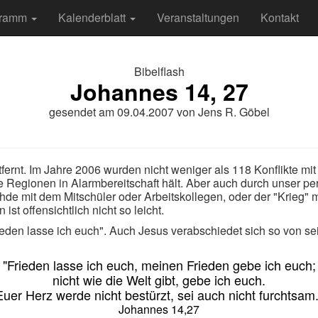
gramm
Kalenderblatt
Veranstaltungen
Kontakt
Bibelflash
Johannes 14, 27
gesendet am
09.04.2007
von
Jens R. Göbel
fernt. Im Jahre 2006 wurden nicht weniger als 118 Konflikte mi
che Regionen in Alarmbereitschaft hält. Aber auch durch unser p
ehde mit dem Mitschüler oder Arbeitskollegen, oder der "Krieg" m
st offensichtlich nicht so leicht.
rieden lasse ich euch". Auch Jesus verabschiedet sich so von 
"Frieden lasse ich euch, meinen Frieden gebe ich euch;
nicht wie die Welt gibt, gebe ich euch.
Euer Herz werde nicht bestürzt, sei auch nicht furchtsam.
Johannes 14,27