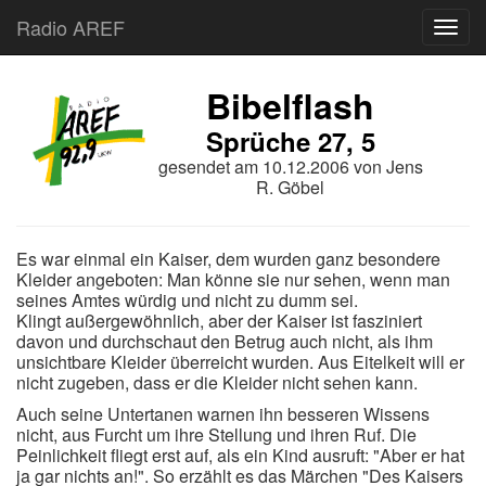
Radio AREF
Toggl
Bibelflash
Sprüche 27, 5
gesendet am
10.12.2006
von
Jens
R. Göbel
Es war einmal ein Kaiser, dem wurden ganz besondere
Kleider angeboten: Man könne sie nur sehen, wenn man
seines Amtes würdig und nicht zu dumm sei.
Klingt außergewöhnlich, aber der Kaiser ist fasziniert
davon und durchschaut den Betrug auch nicht, als ihm
unsichtbare Kleider überreicht wurden. Aus Eitelkeit will er
nicht zugeben, dass er die Kleider nicht sehen kann.
Auch seine Untertanen warnen ihn besseren Wissens
nicht, aus Furcht um ihre Stellung und ihren Ruf. Die
Peinlichkeit fliegt erst auf, als ein Kind ausruft: "Aber er hat
ja gar nichts an!". So erzählt es das Märchen "Des Kaisers