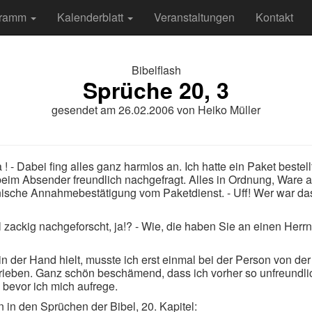
gramm
Kalenderblatt
Veranstaltungen
Kontakt
Bibelflash
Sprüche 20, 3
gesendet am
26.02.2006
von
Heiko Müller
! - Dabei fing alles ganz harmlos an. Ich hatte ein Paket beste
beim Absender freundlich nachgefragt. Alles in Ordnung, Ware au
nische Annahmebestätigung vom Paketdienst. - Uff! Wer war das
zackig nachgeforscht, ja!? - Wie, die haben Sie an einen Herrn K
in der Hand hielt, musste ich erst einmal bei der Person von d
ieben. Ganz schön beschämend, dass ich vorher so unfreundlich
bevor ich mich aufrege.
n in den Sprüchen der Bibel, 20. Kapitel: