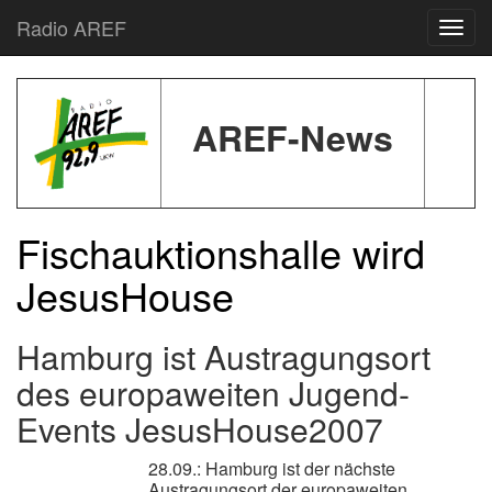
Radio AREF
Toggl
AREF-News
Fischauktionshalle wird
JesusHouse
Hamburg ist Austragungsort
des europaweiten Jugend-
Events JesusHouse2007
28.09.: Hamburg ist der nächste
Austragungsort der europaweiten